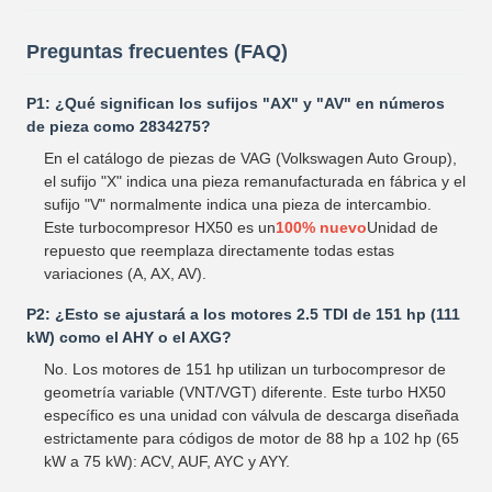
Preguntas frecuentes (FAQ)
P1: ¿Qué significan los sufijos "AX" y "AV" en números
de pieza como 2834275?
En el catálogo de piezas de VAG (Volkswagen Auto Group),
el sufijo "X" indica una pieza remanufacturada en fábrica y el
sufijo "V" normalmente indica una pieza de intercambio.
Este turbocompresor HX50 es un
100% nuevo
Unidad de
repuesto que reemplaza directamente todas estas
variaciones (A, AX, AV).
P2: ¿Esto se ajustará a los motores 2.5 TDI de 151 hp (111
kW) como el AHY o el AXG?
No. Los motores de 151 hp utilizan un turbocompresor de
geometría variable (VNT/VGT) diferente. Este turbo HX50
específico es una unidad con válvula de descarga diseñada
estrictamente para códigos de motor de 88 hp a 102 hp (65
kW a 75 kW): ACV, AUF, AYC y AYY.