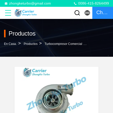
zhongketurbo@gmail.com
0086-415-8264499
Charlar
Productos
>
>
>
En Casa.
Productos
Turbocompresor Comercial
HX50 Turbo 283