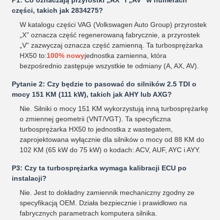
P1: Co oznaczają przyrostki „AX” i „AV” w numerach
części, takich jak 2834275?
W katalogu części VAG (Volkswagen Auto Group) przyrostek
„X” oznacza część regenerowaną fabrycznie, a przyrostek
„V” zazwyczaj oznacza część zamienną. Ta turbosprężarka
HX50 to:
100% nowy
jednostka zamienna, która
bezpośrednio zastępuje wszystkie te odmiany (A, AX, AV).
Pytanie 2: Czy będzie to pasować do silników 2.5 TDI o
mocy 151 KM (111 kW), takich jak AHY lub AXG?
Nie. Silniki o mocy 151 KM wykorzystują inną turbosprężarkę
o zmiennej geometrii (VNT/VGT). Ta specyficzna
turbosprężarka HX50 to jednostka z wastegatem,
zaprojektowana wyłącznie dla silników o mocy od 88 KM do
102 KM (65 kW do 75 kW) o kodach: ACV, AUF, AYC i AYY.
P3: Czy ta turbosprężarka wymaga kalibracji ECU po
instalacji?
Nie. Jest to dokładny zamiennik mechaniczny zgodny ze
specyfikacją OEM. Działa bezpiecznie i prawidłowo na
fabrycznych parametrach komputera silnika.