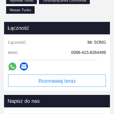
Hyundai Turbo
Turbosprężarka Cumminsa
Nissan Turbo
Łączność
Łączność:
Mr. SONG
teren:
0086-415-8264499
Rozmawiaj teraz
Napisz do nas