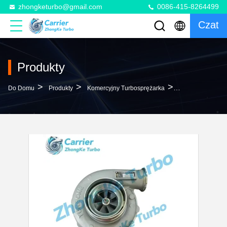
zhongketurbo@gmail.com
0086-415-8264499
Czat
Produkty
>
>
>
Do Domu
Produkty
Komercyjny Turbosprężarka
HX50 Turbo 2834