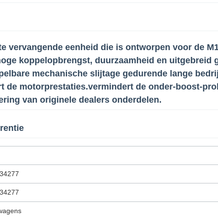
te vervangende eenheid die is ontworpen voor de M1
oge koppelopbrengst, duurzaamheid en uitgebreid ge
elbare mechanische slijtage gedurende lange bedr
ert de motorprestaties.vermindert de onder-boost-pr
ring van originele dealers onderdelen.
rentie
834277
834277
twagens