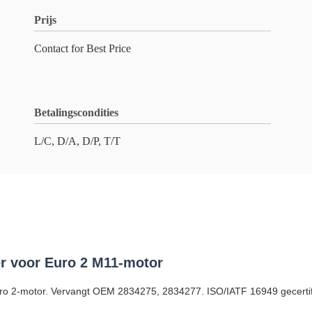
Prijs
Contact for Best Price
Betalingscondities
L/C, D/A, D/P, T/T
r voor Euro 2 M11-motor
ro 2-motor. Vervangt OEM 2834275, 2834277. ISO/IATF 16949 gecertif