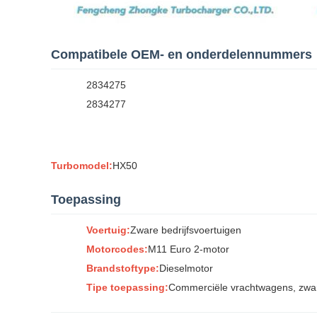
Compatibele OEM- en onderdelennummers
2834275
2834277
Turbomodel:
HX50
Toepassing
Voertuig:
Zware bedrijfsvoertuigen
Motorcodes:
M11 Euro 2-motor
Brandstoftype:
Dieselmotor
Tipe toepassing:
Commerciële vrachtwagens, zwar