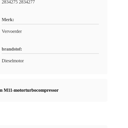
2834275 2834277
Merk:
Vervoerder
brandstof:
Dieselmotor
an M11-motorturbocompressor