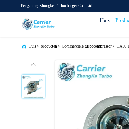
Fengcheng Zhongke Turbocharger Co., Ltd.
Huis
Produ
Huis
>
producten
>
Commerciële turbocompressor
>
HX50 T