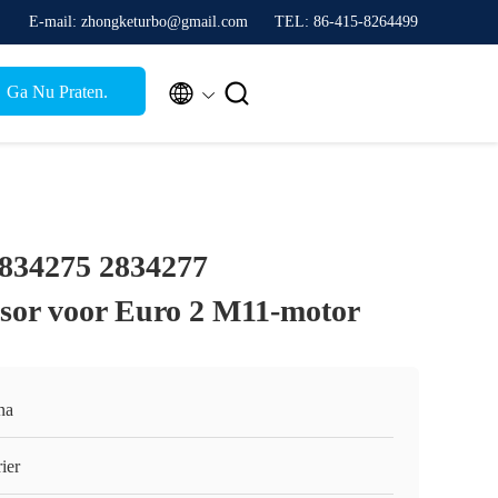
E-mail: zhongketurbo@gmail.com
TEL: 86-415-8264499


Ga Nu Praten.
834275 2834277
sor voor Euro 2 M11-motor
na
ier