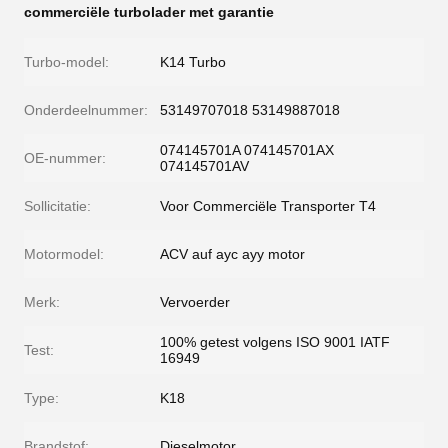
commerciële turbolader met garantie
Turbo-model:
K14 Turbo
Onderdeelnummer:
53149707018 53149887018
074145701A 074145701AX
OE-nummer:
074145701AV
Sollicitatie:
Voor Commerciële Transporter T4
Motormodel:
ACV auf ayc ayy motor
Merk:
Vervoerder
100% getest volgens ISO 9001 IATF
Test:
16949
Type:
K18
Brandstof:
Dieselmotor