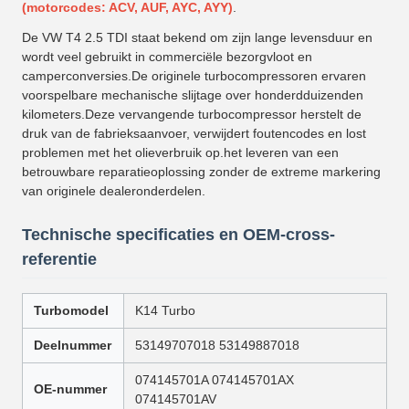
(motorcodes: ACV, AUF, AYC, AYY)
.
De VW T4 2.5 TDI staat bekend om zijn lange levensduur en
wordt veel gebruikt in commerciële bezorgvloot en
camperconversies.De originele turbocompressoren ervaren
voorspelbare mechanische slijtage over honderdduizenden
kilometers.Deze vervangende turbocompressor herstelt de
druk van de fabrieksaanvoer, verwijdert foutencodes en lost
problemen met het olieverbruik op.het leveren van een
betrouwbare reparatieoplossing zonder de extreme markering
van originele dealeronderdelen.
Technische specificaties en OEM-cross-
referentie
Turbomodel
K14 Turbo
Deelnummer
53149707018 53149887018
074145701A 074145701AX
OE-nummer
074145701AV