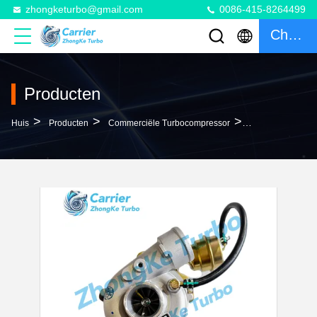
zhongketurbo@gmail.com
0086-415-8264499
Chatten
Producten
>
>
>
Huis
Producten
Commerciële Turbocompressor
K14 Turbo 5314