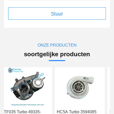
Stuur
ONZE PRODUCTEN
soortgelijke producten
urbo 49335-
HC5A Turbo 3594085
S3BSL128 T