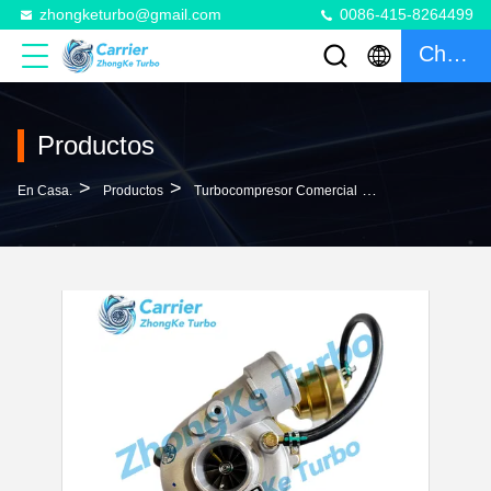
zhongketurbo@gmail.com
0086-415-8264499
Charlar
Productos
>
>
>
En Casa.
Productos
Turbocompresor Comercial
K14 Turbo 5314