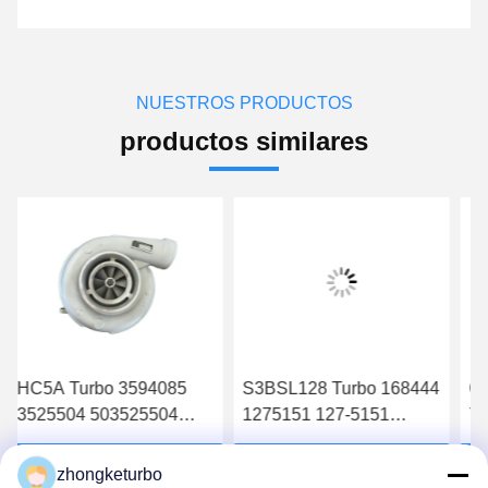
NUESTROS PRODUCTOS
productos similares
HC5A Turbo 3594085
S3BSL128 Turbo 168444
G
3525504 503525504
1275151 127-5151
77
3803015 3525505
0R7053 113-8319
00
3525506 3525507
Turbocharger for
77
Obtenga el mejor precio
Obtenga el mejor precio
O
zhongketurbo