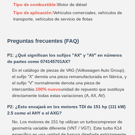
Tipo de combustible:
Motor de diésel
Tipo de aplicación:
Vehículos comerciales, vehículos de
transporte, vehículos de servicio de flotas
Preguntas frecuentes (FAQ)
P1: ¿Qué significan los sufijos "AX" y "AV" en números
de partes como 074145701AX?
En el catálogo de piezas de VAG (Volkswagen Auto Group),
el sufijo "X" denota una pieza remanufacturada en fábrica, y
el sufijo "V" normalmente denota una pieza de
intercambio.
100% nuevo
unidad de repuesto que sustituya
directamente todas estas variaciones (A, AX, AV).
P2: ¿Esto encajará en los motores TDI de 151 hp (111 kW)
2.5 como el AHY o el AXG?
No. Los motores de 151 hp utilizan un turbocompresor de
geometría variable diferente (VNT / VGT). Este turbo K14
específico es una unidad de basura diseñada estrictamente