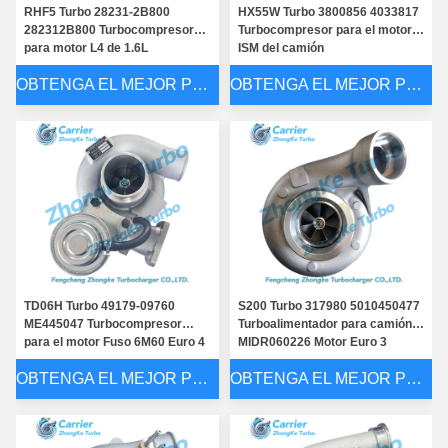
RHF5 Turbo 28231-2B800
HX55W Turbo 3800856 4033817
282312B800 Turbocompresor
Turbocompresor para el motor
para motor L4 de 1.6L
ISM del camión
OBTENGA EL MEJOR PRECIO
OBTENGA EL MEJOR PRECIO
TD06H Turbo 49179-09760
S200 Turbo 317980 5010450477
ME445047 Turbocompresor
Turboalimentador para camión
para el motor Fuso 6M60 Euro 4
MIDR060226 Motor Euro 3
OBTENGA EL MEJOR PRECIO
OBTENGA EL MEJOR PRECIO