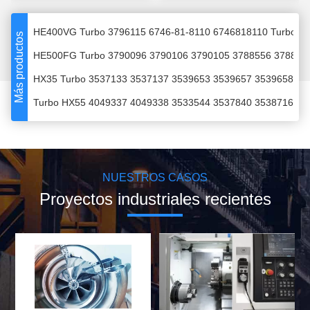
HE300VG Turbo 3781662 3781665 Turbocharger For Cummin
HE400VG Turbo 3796115 6746-81-8110 6746818110 Turboco
Más productos
HE500FG Turbo 3790096 3790106 3790105 3788556 3788557
HX35 Turbo 3537133 3537137 3539653 3539657 3539658 359
Turbo HX55 4049337 4049338 3533544 3537840 3538716 357
K31 Turbo 53319886710 5331-988-6710 51.09100-7463 51.09
KTR110 Turbo 6505-67-5030 6505-67-5040 6505-67-5070 Tu
Turbo HX55 3590044 1080237R 178923 198382D 2834419 35
NUESTROS CASOS
TA45 Turbo 710223-5002S 710223-0001 65.09100-7051 6509
Proyectos industriales recientes
T04E55 Turbo 730505-5001S 730505-0001 730505-0002 7305
HX40W Turbo 4046292 4033140H 65091007139 65091007071 6
RHC7J Turbo VB250098 VA250098 VB250098 Turbocharger F
HX35 Turbo 3539679 3591461 3593185 3539678 4033596 359
T04E55 Turbo 466721-5007S 466721-0007 466721-0016 4667