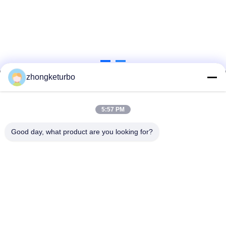
zhongketurbo
5:57 PM
Good day, what product are you looking for?
FENGCHENG ZHONGKE TURBOCHARGER
CO., LTD.
zhongketurbo@gmail.com
0086-415-8264499