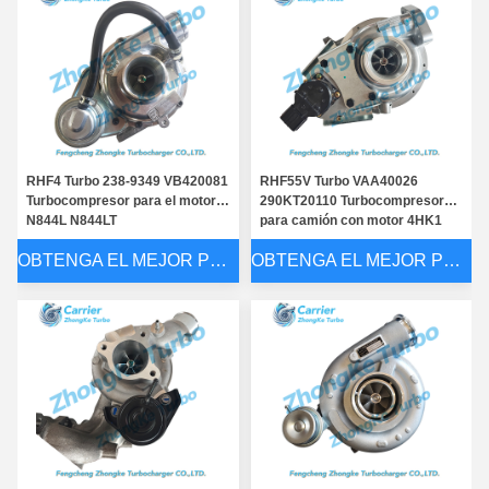
RHF4 Turbo 238-9349 VB420081
RHF55V Turbo VAA40026
Turbocompresor para el motor
290KT20110 Turbocompresor
N844L N844LT
para camión con motor 4HK1
OBTENGA EL MEJOR PRECIO
OBTENGA EL MEJOR PRECIO