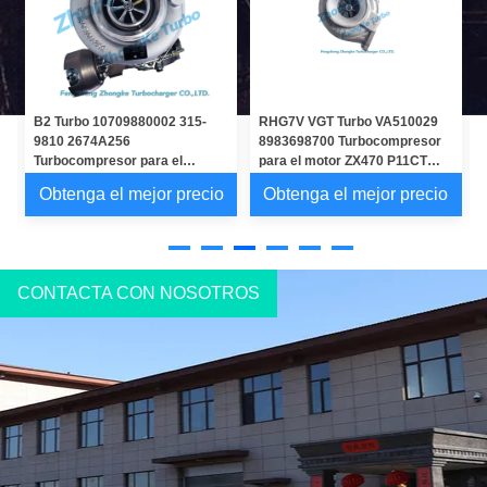
B2 Turbo 10709880002 315-
RHG7V VGT Turbo VA510029
a
9810 2674A256
8983698700 Turbocompresor
Turbocompresor para el
para el motor ZX470 P11CT
tractor 1106D con motor C6.6
6UZ1X
Obtenga el mejor precio
Obtenga el mejor precio
CONTACTA CON NOSOTROS