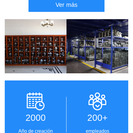
Ver más
2000
200
+
Año de creación
empleados