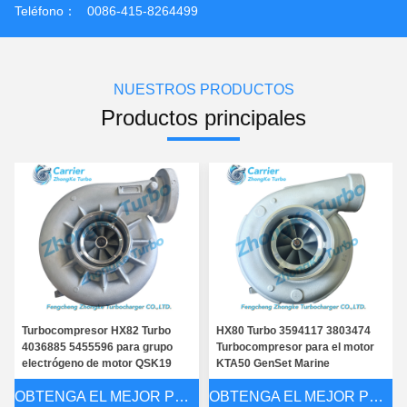
Teléfono：
0086-415-8264499
NUESTROS PRODUCTOS
Productos principales
Turbocompresor HX82 Turbo
HX80 Turbo 3594117 3803474
4036885 5455596 para grupo
Turbocompresor para el motor
electrógeno de motor QSK19
KTA50 GenSet Marine
OBTENGA EL MEJOR PRECIO
OBTENGA EL MEJOR PRECIO