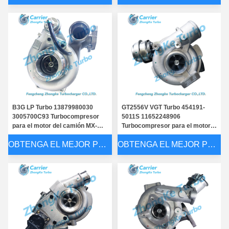
B3G LP Turbo 13879980030
GT2556V VGT Turbo 454191-
3005700C93 Turbocompresor
5011S 11652248906
para el motor del camión MX-
Turbocompresor para el motor
340
BMW 530D 730D X5 M57
OBTENGA EL MEJOR PRECIO
OBTENGA EL MEJOR PRECIO