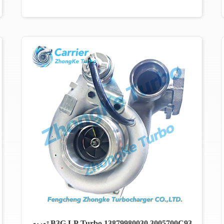
B3G LP Turbo 13879980030 3005700C93 توربو