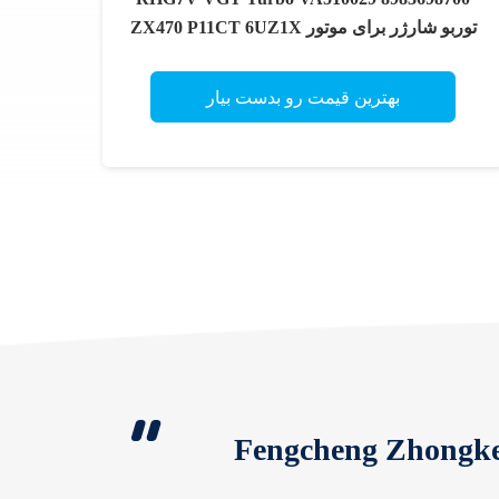
توربو شارژر برای موتور ZX470 P11CT 6UZ1X
بهترین قیمت رو بدست بیار
Fengcheng Zhongke