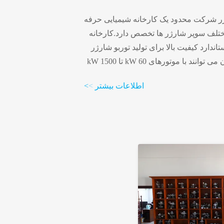
ژر شرکت محدود یک کارخانه شیمیایی حرفه
مختلف سوپر شارژر ها تخصص دارد.کارخانه
اندارد کیفیت بالا برای تولید توربو شارژر
استفاده می کندمحصولات آن می توانند با موتورهای 60 kW تا 1500 kW
2 hp) مطابقت داشته باشند. کیفیت عالی، قابل اعتماد و
اطلاعات بیشتر
>
>
رین هدف کارخانه است.به منظور فعال
 حامل سوپربشارگر برای به دست آوردن
عملکرد خوب و طولانی ترین عمر خدمت است مشترک ما gFengcheng