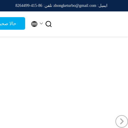
ایمیل: zhongketurbo@gmail.com
تلفن: 86-415-8264499


حالا صح
