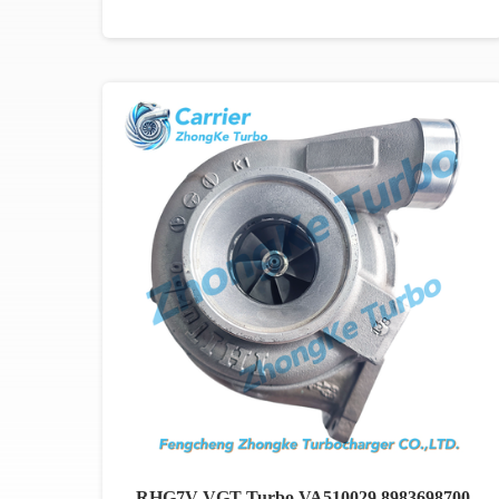
RHG7V VGT Turbo VA510029 8983698700