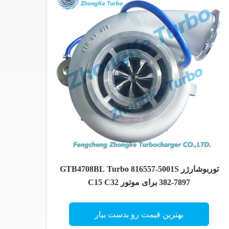
توربوشارژر GTB4708BL Turbo 816557-5001S
382-7897 برای موتور C15 C32
بهترین قیمت رو بدست بیار