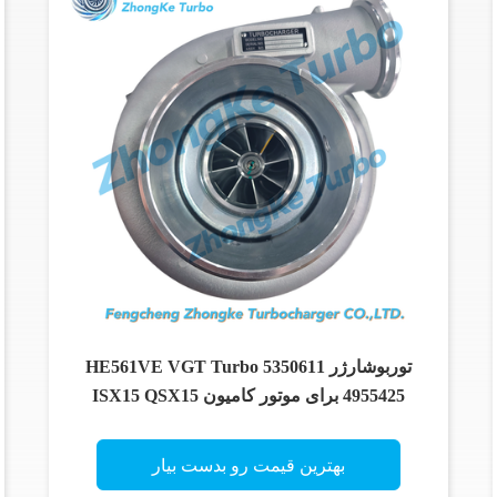
توربوشارژر HE561VE VGT Turbo 5350611
4955425 برای موتور کامیون ISX15 QSX15
بهترین قیمت رو بدست بیار