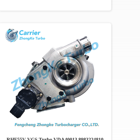
RHF55V VGS Turbo VDA40013 8983224810