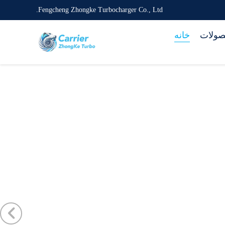
Fengcheng Zhongke Turbocharger Co., Ltd.
ولات
خانه
