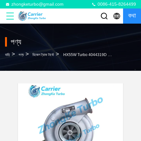
zhongketurbo@gmail.com
0086-415-8264499
কথা
পণ্য
>
>
>
বাড়ি
পণ্য
ডিজেল ট্রাক টার্বো
HX55W Turbo 4044319D 3790523 3790523D 4031182 4031182H 5322469 4047216 20763166 Turbocharger For Volvo Truck With MD13 Engine