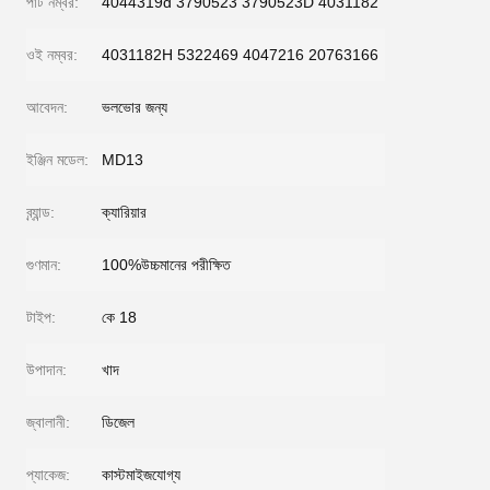
পার্ট নম্বর:
4044319d 3790523 3790523D 4031182
ওই নম্বর:
4031182H 5322469 4047216 20763166
আবেদন:
ভলভোর জন্য
ইঞ্জিন মডেল:
MD13
ব্র্যান্ড:
ক্যারিয়ার
গুণমান:
100%উচ্চমানের পরীক্ষিত
টাইপ:
কে 18
উপাদান:
খাদ
জ্বালানী:
ডিজেল
প্যাকেজ:
কাস্টমাইজযোগ্য