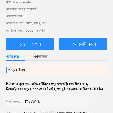
মূল্য: Negociable
প্যাকেজিং বিবরণ: স্ট্যান্ডার্ড
ডেলিভারি সময়: 5
পরিশোধের শর্ত: , টি/টি, ডি/এ, ডি/পি
যোগানের ক্ষমতা: 5000 পিসি/মাস
সেরা দাম পান
এখন চ্যাট করুন
পণ্যের বিবরণ
পণ্যের বিবরণ
পণ্যের বিবরণ
বিশেষভাবে তুলে ধরা:
এমডি১৩ ইঞ্জিনের জন্য ভলভো ট্রাকের টার্বোচার্জার
,
ডিজেল ট্রাকের জন্য HX55W টার্বোচার্জার
,
গ্যারান্টি সহ ভলভো এমডি১৩ টার্বো ইঞ্জিন
টার্বো মডেল:
HX55W টার্বো