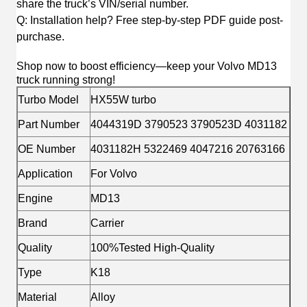
share the truck’s VIN/serial number.
Q: Installation help? Free step-by-step PDF guide post-
purchase.
Shop now to boost efficiency—keep your Volvo MD13
truck running strong!
Turbo Model
HX55W turbo
Part Number
4044319D 3790523 3790523D 4031182
OE Number
4031182H 5322469 4047216 20763166
Application
For Volvo
Engine
MD13
Brand
Carrier
Quality
100%Tested High-Quality
Type
K18
Material
Alloy