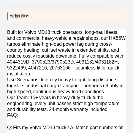
পণ্যের বিবরণ
Built for
Volvo MD13 truck operators, long-haul fleets,
and commercial heavy-vehicle repair shops
, our HX55W
turbos eliminate high-load power lag during cross-
country hauling, cut fuel waste in extended shifts, and
reduce costly roadside downtime. Fully compatible with
4044319D, 3790523/3790523D, 4031182/4031182H,
5322469, 4047216, 20763166—seamless fit for quick
installation.
Use Scenarios
: Intercity heavy freight, long-distance
logistics, industrial cargo transport—performs reliably in
high-speed, continuous heavy-load conditions.
Our Team
: 15+ years in heavy-duty truck turbo
engineering; every unit passes strict high-temperature
and durability tests. 24-month warranty included.
FAQ
:
Q: Fits my Volvo MD13 truck? A: Match part numbers or