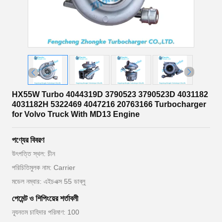
HX55W Turbo 4044319D 3790523 3790523D 4031182
4031182H 5322469 4047216 20763166 Turbocharger
for Volvo Truck With MD13 Engine
পণ্যের বিবরণ
উৎপত্তি স্থল: চীন
পরিচিতিমুলক নাম: Carrier
মডেল নম্বার: এইচএক্স 55 ডাব্লু
পেমেন্ট ও শিপিংয়ের শর্তাবলী
ন্যূনতম চাহিদার পরিমাণ: 100