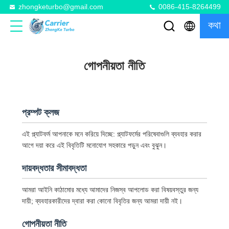
zhongketurbo@gmail.com
0086-415-8264499
কথা
গোপনীয়তা নীতি
প্রম্পট ক্লজ
এই প্ল্যাটফর্ম আপনাকে মনে করিয়ে দিচ্ছে: প্ল্যাটফর্মের পরিষেবাগুলি ব্যবহার করার
আগে দয়া করে এই বিবৃতিটি মনোযোগ সহকারে পড়ুন এবং বুঝুন।
দায়বদ্ধতার সীমাবদ্ধতা
আমরা আইনি কাঠামোর মধ্যে আমাদের নিজস্ব আপলোড করা বিষয়বস্তুর জন্য
দায়ী; ব্যবহারকারীদের দ্বারা করা কোনো বিবৃতির জন্য আমরা দায়ী নই।
গোপনীয়তা নীতি