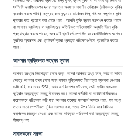
অভিজ্ঞতা এবং পরিষেবা প্রদানের জন্য কুকি, ফ্ল্যাশ কুকি, বা আপনার ব্রাউজার বা
সংশ্লিষ্ট অ্যাপ্লিকেশন দ্বারা প্রদত্ত অন্যান্য স্থানীয় স্টোরেজ (যৌথভাবে কুকি)
ব্যবহার করতে পারি। অনুগ্রহ করে বুঝুন যে আমাদের কিছু পরিষেবা শুধুমাত্র কুকি
ব্যবহার করে প্রয়োগ করা যেতে পারে। আপনি কুকি গ্রহণ সংশোধন করতে পারেন
বা আপনার ব্রাউজার বা ব্রাউজারের অতিরিক্ত পরিষেবাগুলি অনুমতি দিলে কুকি
প্রত্যাখ্যান করতে পারেন, তবে এটি প্ল্যাটফর্ম-সম্পর্কিত ওয়েবসাইটগুলিতে আপনার
সুরক্ষিত অ্যাক্সেস এবং প্ল্যাটফর্ম দ্বারা প্রদত্ত পরিষেবাগুলিকে প্রভাবিত করতে
পারে।
আপনার ব্যক্তিগত তথ্যের সুরক্ষা
আপনার তথ্যের নিরাপত্তা রক্ষার জন্য, আমরা আপনার তথ্য ফাঁস, ক্ষতি বা ক্ষতির
ক্ষেত্রে আপনার তথ্য রক্ষার জন্য সমস্ত যুক্তিসঙ্গত নিরাপত্তা ব্যবস্থা নেওয়ার
চেষ্টা করি, যার মধ্যে SSL, তথ্য এনক্রিপশন স্টোরেজ, ডেটা সেন্টার অ্যাক্সেস
কন্ট্রোল অন্তর্ভুক্ত কিন্তু সীমাবদ্ধ নয়। আমরা কর্মচারী বা আউটসোর্সারদেরও
কঠোরভাবে পরিচালনা করি যারা আপনার তথ্যের সংস্পর্শে আসতে পারে, যার মধ্যে
তাদের সাথে গোপনীয়তা চুক্তি স্বাক্ষর করা, পদের উপর নির্ভর করে বিভিন্ন
কর্তৃপক্ষের নিয়ন্ত্রণ নেওয়া এবং তাদের কার্যক্রম পর্যবেক্ষণ করা অন্তর্ভুক্ত কিন্তু
সীমাবদ্ধ নয়।
নাবালকদের সুরক্ষা