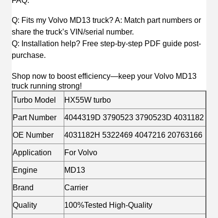
FAQ
:
Q: Fits my Volvo MD13 truck? A: Match part numbers or
share the truck’s VIN/serial number.
Q: Installation help? Free step-by-step PDF guide post-
purchase.
Shop now to boost efficiency—keep your Volvo MD13
truck running strong!
Turbo Model
HX55W turbo
Part Number
4044319D 3790523 3790523D 4031182
OE Number
4031182H 5322469 4047216 20763166
Application
For Volvo
Engine
MD13
Brand
Carrier
Quality
100%Tested High-Quality