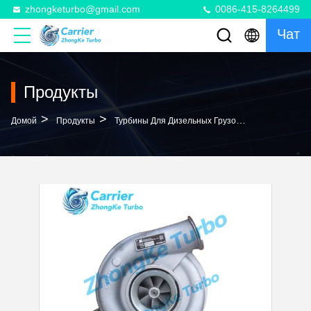
zhongketurbo@gmail.com
0086-415-8264499
Чат
Продукты
>
>
>
Домой
Продукты
Турбины Для Дизельных Грузовиков
HX55W T