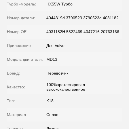
Турбо -модель:
HX55W Турбо
Номер детали:
4044319d 3790523 3790523d 4031182
Номер OE:
4031182H 5322469 4047216 20763166
Приложение:
Для Volvo
Модель двигателя:
MD13
Бренд:
Перевозчик
100%протестировал
Качество:
высококачественное
Тип:
K18
Материал:
Сплав
Топливо:
Дизель