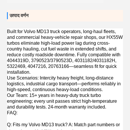
उत्पाद वर्णन
Built for
Volvo MD13 truck operators, long-haul fleets,
and commercial heavy-vehicle repair shops
, our HX55W
turbos eliminate high-load power lag during cross-
country hauling, cut fuel waste in extended shifts, and
reduce costly roadside downtime. Fully compatible with
4044319D, 3790523/3790523D, 4031182/4031182H,
5322469, 4047216, 20763166—seamless fit for quick
installation.
Use Scenarios
: Intercity heavy freight, long-distance
logistics, industrial cargo transport—performs reliably in
high-speed, continuous heavy-load conditions.
Our Team
: 15+ years in heavy-duty truck turbo
engineering; every unit passes strict high-temperature
and durability tests. 24-month warranty included.
FAQ
:
Q: Fits my Volvo MD13 truck? A: Match part numbers or