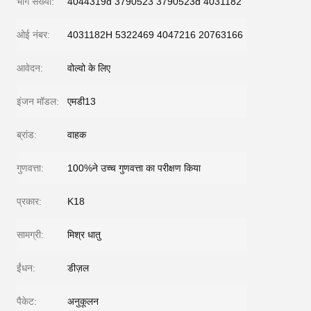
भाग संख्या:
4044319d 3790523 3790523d 4031182
ओई नंबर:
4031182H 5322469 4047216 20763166
आवेदन:
वोल्वो के लिए
इंजन मॉडल:
एमडी13
ब्रांड:
वाहक
गुणवत्ता:
100%ने उच्च गुणवत्ता का परीक्षण किया
प्रकार:
K18
सामग्री:
मिश्र धातु
ईंधन:
डीज़ल
पैकेट:
अनुकूलन