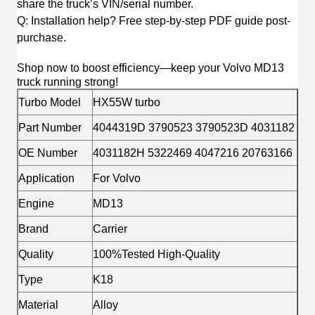
share the truck’s VIN/serial number.
Q: Installation help? Free step-by-step PDF guide post-
purchase.
Shop now to boost efficiency—keep your Volvo MD13
truck running strong!
Turbo Model
HX55W turbo
Part Number
4044319D 3790523 3790523D 4031182
OE Number
4031182H 5322469 4047216 20763166
Application
For Volvo
Engine
MD13
Brand
Carrier
Quality
100%Tested High-Quality
Type
K18
Material
Alloy