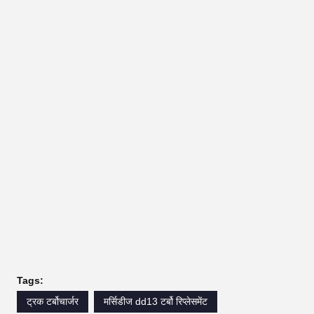
Tags:
ट्रक टर्बोचार्जर
मर्सिडीज dd13 टर्बो रिप्लेसमेंट