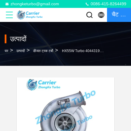
zhongketurbo@gmail.com
0086-415-8264499
चैट करना
उत्पादों
>
>
>
घर
उत्पादों
डीजल ट्रक टर्बो
HX55W Turbo 4044319D 3790523 3790523D 4031182 4031182H 5322469 4047216 20763166 Turbocharger For Volvo Truck With MD13 Engine