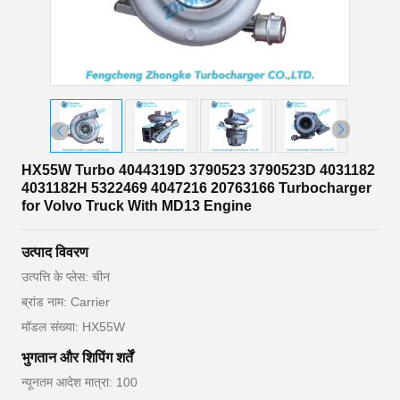
HX55W Turbo 4044319D 3790523 3790523D 4031182
4031182H 5322469 4047216 20763166 Turbocharger
for Volvo Truck With MD13 Engine
उत्पाद विवरण
उत्पत्ति के प्लेस: चीन
ब्रांड नाम: Carrier
मॉडल संख्या: HX55W
भुगतान और शिपिंग शर्तें
न्यूनतम आदेश मात्रा: 100