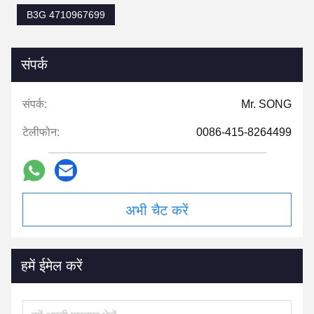
B3G 4710967699
संपर्क
संपर्क:
Mr. SONG
टेलीफोन:
0086-415-8264499
अभी चैट करें
हमें ईमेल करें