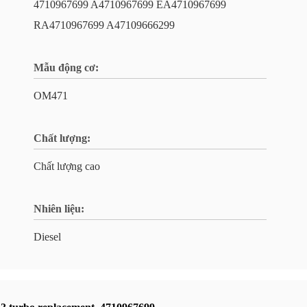
4710967699 A4710967699 EA4710967699
RA4710967699 A47109666299
Mẫu động cơ:
OM471
Chất lượng:
Chất lượng cao
Nhiên liệu:
Diesel