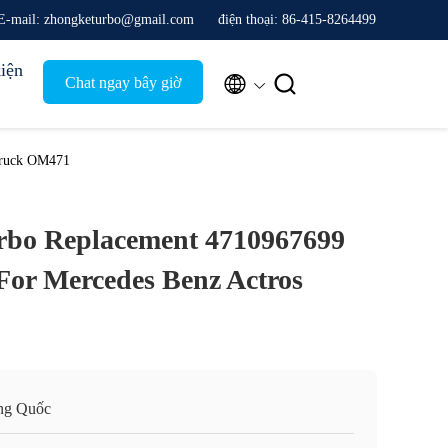
E-mail: zhongketurbo@gmail.com
điện thoại: 86-415-8264499
iện


Chat ngay bây giờ
Truck OM471
bo Replacement 4710967699
or Mercedes Benz Actros
ng Quốc