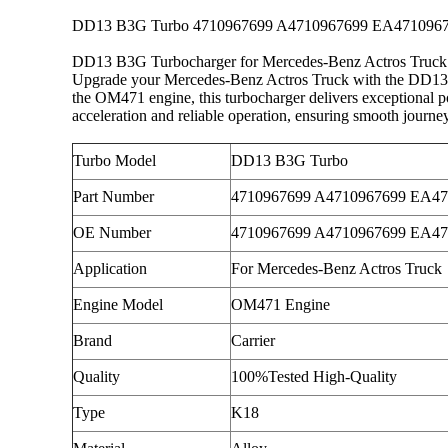
DD13 B3G Turbo 4710967699 A4710967699 EA471096769
DD13 B3G Turbocharger for Mercedes-Benz Actros Truc
Upgrade your Mercedes-Benz Actros Truck with the DD
the OM471 engine, this turbocharger delivers exceptional po
acceleration and reliable operation, ensuring smooth journe
Turbo Model
DD13 B3G Turbo
Part Number
4710967699 A4710967699 EA4
OE Number
4710967699 A4710967699 EA4
Application
For Mercedes-Benz Actros Truck
Engine Model
OM471 Engine
Brand
Carrier
Quality
100%Tested High-Quality
Type
K18