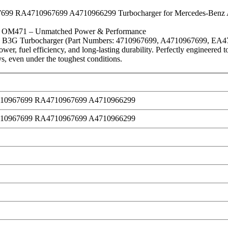
9 RA4710967699 A4710966299 Turbocharger for Mercedes-Benz 
k OM471 – Unmatched Power & Performance
13 B3G Turbocharger (Part Numbers: 4710967699, A4710967699, EA
wer, fuel efficiency, and long-lasting durability. Perfectly engineered 
ys, even under the toughest conditions.
710967699 RA4710967699 A4710966299
710967699 RA4710967699 A4710966299