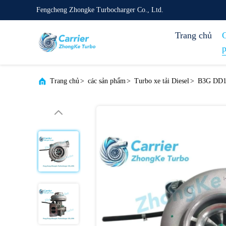
Fengcheng Zhongke Turbocharger Co., Ltd.
Trang chủ
Trang chủ
>
các sản phẩm
>
Turbo xe tải Diesel
>
B3G DD13