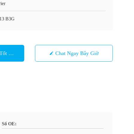
ier
13 B3G
Tốt Nhất
Chat Ngay Bây Giờ
Số OE: