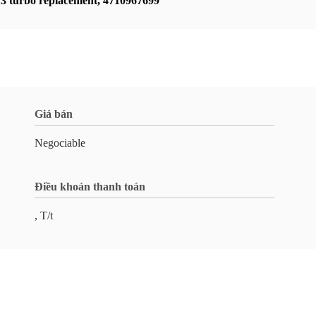
 turbo replacement
,
4710967699
Giá bán
Negociable
Điều khoản thanh toán
, T/t