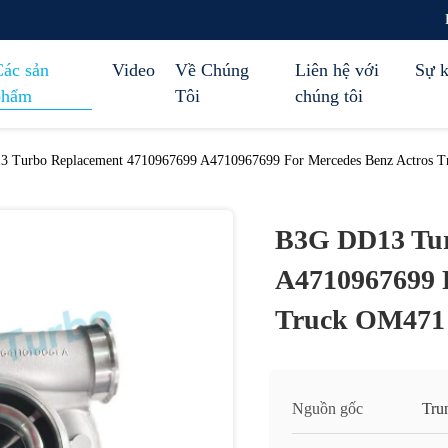
Các sản
Video
Về Chúng
Liên hệ với
Sự k
phẩm
Tôi
chúng tôi
 Turbo Replacement 4710967699 A4710967699 For Mercedes Benz Actros 
B3G DD13 Tur
A4710967699 F
Truck OM471
Nguồn gốc
Tru