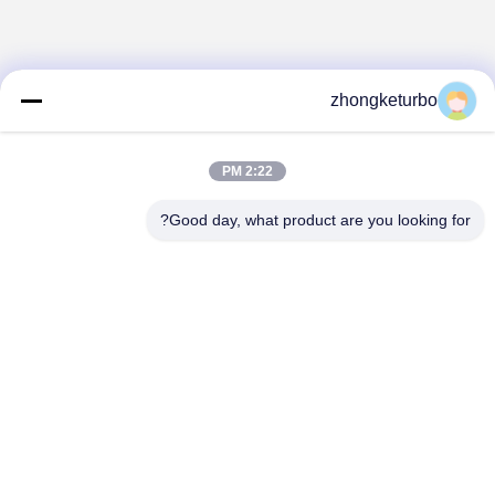
zhongketurbo
2:22 PM
Good day, what product are you looking for?
FENGCHENG ZHONGKE TURBOCHARGER
CO., LTD.
zhongketurbo@gmail.com
0086-415-8264499
مقاطعة لياونينغ، مدينة فنغ تشنغ، مجمع إيرلونغشان الصناعي