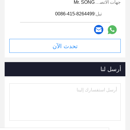
جهات الاتصال:
Mr. SONG
تيل:
0086-415-8264499
تحدث الآن
أرسل لنا