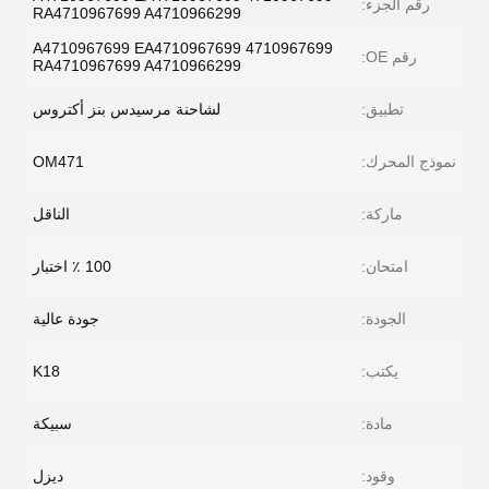
رقم الجزء:
RA4710967699 A4710966299
4710967699 A4710967699 EA4710967699
رقم OE:
RA4710967699 A4710966299
تطبيق:
لشاحنة مرسيدس بنز أكتروس
نموذج المحرك:
OM471
ماركة:
الناقل
امتحان:
100 ٪ اختبار
الجودة:
جودة عالية
يكتب:
K18
مادة:
سبيكة
وقود:
ديزل