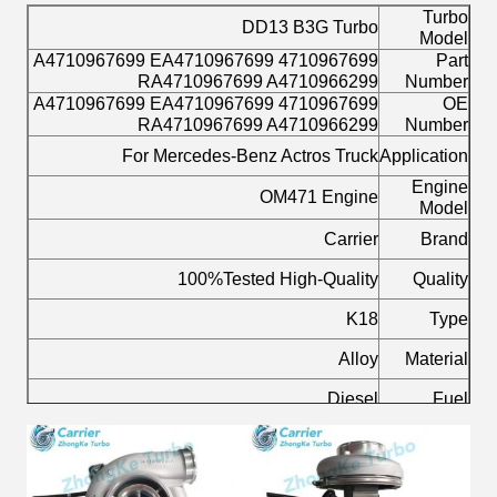
Turbo
DD13 B3G Turbo
Model
4710967699 A4710967699 EA4710967699
Part
RA4710967699 A4710966299
Number
4710967699 A4710967699 EA4710967699
OE
RA4710967699 A4710966299
Number
For Mercedes-Benz Actros Truck
Application
Engine
OM471 Engine
Model
Carrier
Brand
100%Tested High-Quality
Quality
K18
Type
Alloy
Material
Diesel
Fuel