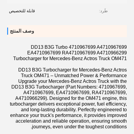
طَرد:
قابلة للتخصيص
وصف المنتج
DD13 B3G Turbo 4710967699 A4710967699
EA4710967699 RA4710967699 A4710966299
Turbocharger for Mercedes-Benz Actros Truck OM471
DD13 B3G Turbocharger for Mercedes-Benz Actros
Truck OM471 – Unmatched Power & Performance
Upgrade your Mercedes-Benz Actros Truck with the
DD13 B3G Turbocharger (Part Numbers: 4710967699,
A4710967699, EA4710967699, RA4710967699,
A4710966299). Designed for the OM471 engine, this
turbocharger delivers exceptional power, fuel efficiency,
and long-lasting durability. Perfectly engineered to
enhance your truck's performance, it provides improved
acceleration and reliable operation, ensuring smooth
journeys, even under the toughest conditions.