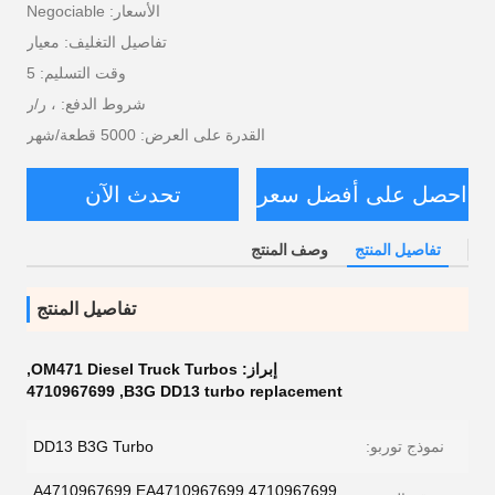
الأسعار: Negociable
تفاصيل التغليف: معيار
وقت التسليم: 5
شروط الدفع: ، ر/ر
القدرة على العرض: 5000 قطعة/شهر
احصل على أفضل سعر
تحدث الآن
تفاصيل المنتج
وصف المنتج
تفاصيل المنتج
إبراز:
OM471 Diesel Truck Turbos
,
4710967699
,
B3G DD13 turbo replacement
نموذج توربو:
DD13 B3G Turbo
4710967699 A4710967699 EA4710967699