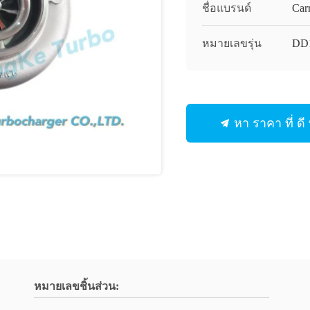
ชื่อแบรนด์
Carr
หมายเลขรุ่น
DD
หา ราคา ที่ ดี ท
หมายเลขชิ้นส่วน: