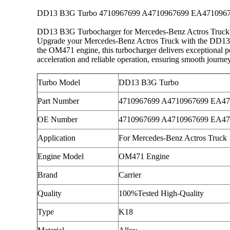
DD13 B3G Turbo 4710967699 A4710967699 EA471096769
DD13 B3G Turbocharger for Mercedes-Benz Actros Truc
Upgrade your Mercedes-Benz Actros Truck with the DD
the OM471 engine, this turbocharger delivers exceptional po
acceleration and reliable operation, ensuring smooth journe
Turbo Model
DD13 B3G Turbo
Part Number
4710967699 A4710967699 EA4
OE Number
4710967699 A4710967699 EA4
Application
For Mercedes-Benz Actros Truck
Engine Model
OM471 Engine
Brand
Carrier
Quality
100%Tested High-Quality
Type
K18