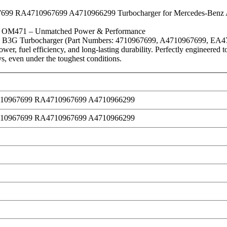
9 RA4710967699 A4710966299 Turbocharger for Mercedes-Benz 
k OM471 – Unmatched Power & Performance
13 B3G Turbocharger (Part Numbers: 4710967699, A4710967699, EA
wer, fuel efficiency, and long-lasting durability. Perfectly engineered 
ys, even under the toughest conditions.
710967699 RA4710967699 A4710966299
710967699 RA4710967699 A4710966299