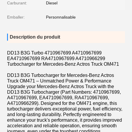
Carburant:
Diesel
Emballer:
Personnalisable
Description du produit
DD13 B3G Turbo 4710967699 A4710967699
EA4710967699 RA4710967699 A4710966299
Turbocharger for Mercedes-Benz Actros Truck OM471
DD13 B3G Turbocharger for Mercedes-Benz Actros
Truck OM471 – Unmatched Power & Performance
Upgrade your Mercedes-Benz Actros Truck with the
DD13 B3G Turbocharger (Part Numbers: 4710967699,
A4710967699, EA4710967699, RA4710967699,
A4710966299). Designed for the OM471 engine, this
turbocharger delivers exceptional power, fuel efficiency,
and long-lasting durability. Perfectly engineered to
enhance your truck's performance, it provides improved
acceleration and reliable operation, ensuring smooth
journeys, even under the toughest conditions.