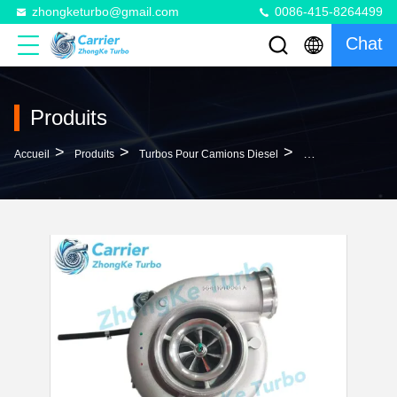
zhongketurbo@gmail.com
0086-415-8264499
Chat
Produits
>
>
>
Accueil
Produits
Turbos Pour Camions Diesel
B3G DD13 Turbo R