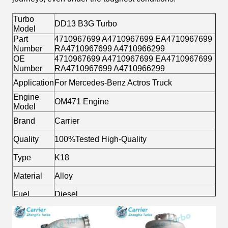
Turbo
DD13 B3G Turbo
Model
Part
4710967699 A4710967699 EA4710967699
Number
RA4710967699 A4710966299
OE
4710967699 A4710967699 EA4710967699
Number
RA4710967699 A4710966299
Application
For Mercedes-Benz Actros Truck
Engine
OM471 Engine
Model
Brand
Carrier
Quality
100%Tested High-Quality
Type
K18
Material
Alloy
Fuel
Diesel