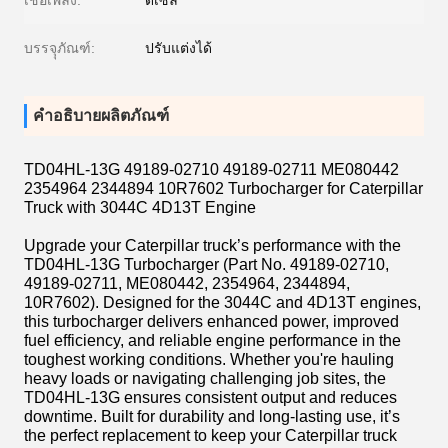
เชื้อเพลิง:
ดีเซล
บรรจุุภัณฑ์:
ปรับแต่งได้
คำอธิบายผลิตภัณฑ์
TD04HL-13G 49189-02710 49189-02711 ME080442
2354964 2344894 10R7602 Turbocharger for Caterpillar
Truck with 3044C 4D13T Engine
Upgrade your Caterpillar truck’s performance with the
TD04HL-13G Turbocharger (Part No. 49189-02710,
49189-02711, ME080442, 2354964, 2344894,
10R7602). Designed for the 3044C and 4D13T engines,
this turbocharger delivers enhanced power, improved
fuel efficiency, and reliable engine performance in the
toughest working conditions. Whether you're hauling
heavy loads or navigating challenging job sites, the
TD04HL-13G ensures consistent output and reduces
downtime. Built for durability and long-lasting use, it’s
the perfect replacement to keep your Caterpillar truck