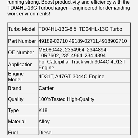
running strong. Boost productivity and efficiency with the
TD04HL-13G Turbocharger—engineered for demanding
work environments!
Turbo Model
TD04HL-13G-8.5, TD04HL-13G Turbo
Part Number
49189-02710 49189-02711,4918902710
ME080442, 2354964, 2344894,
OE Number
10R7602, 235-4964, 234-4894
For Caterpillar Truck with 3044C 4D13T
Application
Engine
Engine
4D31T, A47GT, 3044C Engine
Model
Brand
Carrier
Quality
100%Tested High-Quality
Type
K18
Material
Alloy
Fuel
Diesel