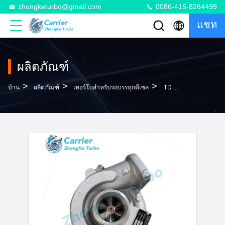
zhongketurbo@gmail.com
0086-415-8264499
แชท
ผลิตภัณฑ์
>
>
>
บ้าน
ผลิตภัณฑ์
เทอร์โบสำหรับรถบรรทุกดีเซล
TD04HL-13G Cat 3044c Turbo 49189-02710 49189-02711 ME080442 2354964 2344894 10R7602 For 4D13T Engine