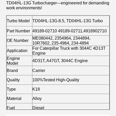
TD04HL-13G Turbocharger—engineered for demanding
work environments!
Turbo Model
TD04HL-13G-8.5, TD04HL-13G Turbo
Part Number
49189-02710 49189-02711,4918902710
ME080442, 2354964, 2344894,
OE Number
10R7602, 235-4964, 234-4894
For Caterpillar Truck with 3044C 4D13T
Application
Engine
Engine
4D31T, A47GT, 3044C Engine
Model
Brand
Carrier
Quality
100%Tested High-Quality
Type
K18
Material
Alloy
Fuel
Diesel