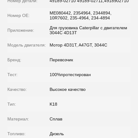
Номер детали:
49189-02710 49189-02711,4918902710
ME080442, 2354964, 2344894,
Номер OE:
10R7602, 235-4964, 234-4894
Для грузовика Caterpillar с двигателем
Приложение:
3044C 4D13T
Модель двигателя:
Мотор 4D31T, A47GT, 3044C
Бренд:
Перевозчик
Тест:
100%протестирован
Качество:
Высокое качество
Тип:
K18
Материал:
Сплав
Топливо:
Дизель