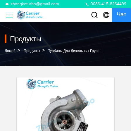
zhongketurbo@gmail.com
0086-415-8264499
Чат
Продукты
>
>
>
Домой
Продукты
Турбины Для Дизельных Грузовиков
TD04HL-