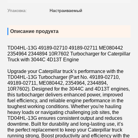
Упаковка:
Настраиваемый
Описание продукта
TD04HL-13G 49189-02710 49189-02711 ME080442
2354964 2344894 10R7602 Turbocharger for Caterpillar
Truck with 3044C 4D13T Engine
Upgrade your Caterpillar truck’s performance with the
TD04HL-13G Turbocharger (Part No. 49189-02710,
49189-02711, ME080442, 2354964, 2344894,
10R7602). Designed for the 3044C and 4D13T engines,
this turbocharger delivers enhanced power, improved
fuel efficiency, and reliable engine performance in the
toughest working conditions. Whether you're hauling
heavy loads or navigating challenging job sites, the
TD04HL-13G ensures consistent output and reduces
downtime. Built for durability and long-lasting use, it’s
the perfect replacement to keep your Caterpillar truck
running strong. Boost productivity and efficiency with the