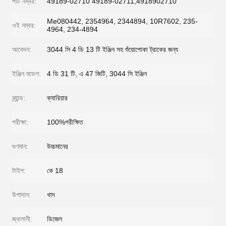
পার্ট নম্বর:
49189-02710 49189-02711,4918902710
Me080442, 2354964, 2344894, 10R7602, 235-
ওই নম্বর:
4964, 234-4894
আবেদন:
3044 সি 4 ডি 13 টি ইঞ্জিন সহ শুঁয়োপোকা ট্রাকের জন্য
ইঞ্জিন মডেল:
4 ডি 31 টি, এ 47 জিটি, 3044 সি ইঞ্জিন
ব্র্যান্ড:
ক্যারিয়ার
পরীক্ষা:
100%পরীক্ষিত
গুণমান:
উচ্চমানের
টাইপ:
কে 18
উপাদান:
খাদ
জ্বালানী:
ডিজেল