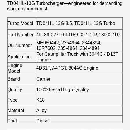
TD04HL-13G Turbocharger—engineered for demanding
work environments!
Turbo Model
TD04HL-13G-8.5, TD04HL-13G Turbo
Part Number
49189-02710 49189-02711,4918902710
ME080442, 2354964, 2344894,
OE Number
10R7602, 235-4964, 234-4894
For Caterpillar Truck with 3044C 4D13T
Application
Engine
Engine
4D31T, A47GT, 3044C Engine
Model
Brand
Carrier
Quality
100%Tested High-Quality
Type
K18
Material
Alloy
Fuel
Diesel