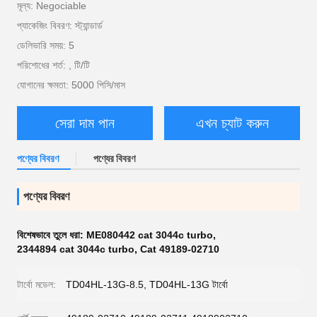
মূল্য: Negociable
প্যাকেজিং বিবরণ: স্ট্যান্ডার্ড
ডেলিভারি সময়: 5
পরিশোধের শর্ত: , টি/টি
যোগানের ক্ষমতা: 5000 পিসি/মাস
সেরা দাম পান
এখন চ্যাট করুন
পণ্যের বিবরণ
পণ্যের বিবরণ
পণ্যের বিবরণ
বিশেষভাবে তুলে ধরা:
ME080442 cat 3044c turbo
,
2344894 cat 3044c turbo
,
Cat 49189-02710
টার্বো মডেল:
TD04HL-13G-8.5, TD04HL-13G টার্বো