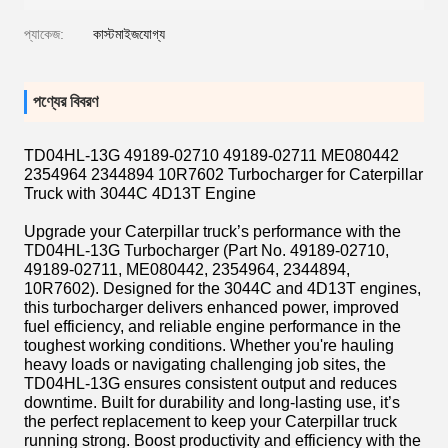
প্যাকেজ:
কাস্টমাইজযোগ্য
পণ্যের বিবরণ
TD04HL-13G 49189-02710 49189-02711 ME080442
2354964 2344894 10R7602 Turbocharger for Caterpillar
Truck with 3044C 4D13T Engine
Upgrade your Caterpillar truck’s performance with the
TD04HL-13G Turbocharger (Part No. 49189-02710,
49189-02711, ME080442, 2354964, 2344894,
10R7602). Designed for the 3044C and 4D13T engines,
this turbocharger delivers enhanced power, improved
fuel efficiency, and reliable engine performance in the
toughest working conditions. Whether you're hauling
heavy loads or navigating challenging job sites, the
TD04HL-13G ensures consistent output and reduces
downtime. Built for durability and long-lasting use, it’s
the perfect replacement to keep your Caterpillar truck
running strong. Boost productivity and efficiency with the