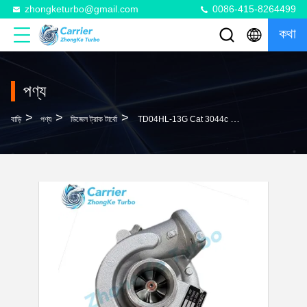
zhongketurbo@gmail.com
0086-415-8264499
কথা
পণ্য
>
>
>
বাড়ি
পণ্য
ডিজেল ট্রাক টার্বো
TD04HL-13G Cat 3044c Turbo 49189-02710 49189-02711 ME080442 2354964 2344894 10R7602 For 4D13T Engine