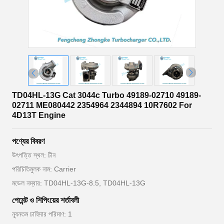
TD04HL-13G Cat 3044c Turbo 49189-02710 49189-
02711 ME080442 2354964 2344894 10R7602 For
4D13T Engine
পণ্যের বিবরণ
উৎপত্তি স্থল: চীন
পরিচিতিমুলক নাম: Carrier
মডেল নম্বার: TD04HL-13G-8.5, TD04HL-13G
পেমেন্ট ও শিপিংয়ের শর্তাবলী
ন্যূনতম চাহিদার পরিমাণ: 1