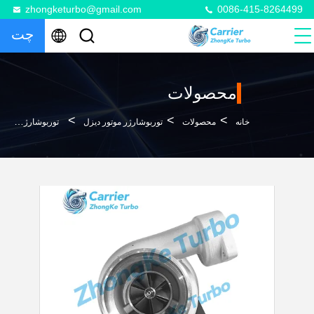
zhongketurbo@gmail.com
0086-415-8264499
چت
محصولات
>
>
>
خانه
محصولات
توربوشارژر موتور دیزل
توربوشارژر TV81 0R6976 0R-6976 1226776 122-6776 4669110001 466911-0001 4669115001 466911-5001 4669115001S 466911-5001S 4669119001 466911-9001 برای موتور دیزل 3406