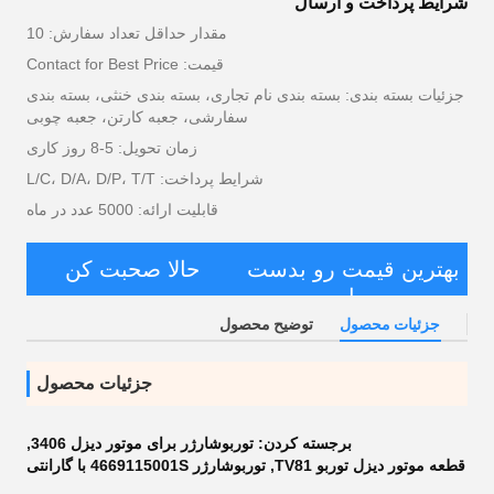
شرایط پرداخت و ارسال
مقدار حداقل تعداد سفارش: 10
قیمت: Contact for Best Price
جزئیات بسته بندی: بسته بندی نام تجاری، بسته بندی خنثی، بسته بندی
سفارشی، جعبه کارتن، جعبه چوبی
زمان تحویل: 5-8 روز کاری
شرایط پرداخت: L/C، D/A، D/P، T/T
قابلیت ارائه: 5000 عدد در ماه
بهترین قیمت رو بدست
حالا صحبت کن
بیار
جزئیات محصول
توضیح محصول
جزئیات محصول
برجسته کردن:
توربوشارژر برای موتور دیزل 3406
,
قطعه موتور دیزل توربو TV81
,
توربوشارژر 4669115001S با گارانتی