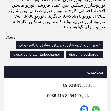
توربوشارژر سنگین چین
عمده فروشی توربو ماشین
آلات ساختمانی
کارخانه توربو دیزل صنعتی
توربوشارژر
TV81، توربو 0R-6976، جایگزینی توربو CAT 3406،
توربوشارژر دیزل، تولید کننده توربو سنگین، کارخانه
توربو دارای گواهینامه ISO
Tags:
توربوشارژر,توربو شارژر دیزل,توربوشارژر ژنراتور دیزلی
diesel generator turbocharger
diesel turbocharger
مخاطب
مخاطب:
Mr. SONG
تلفن:
0086-415-8264499