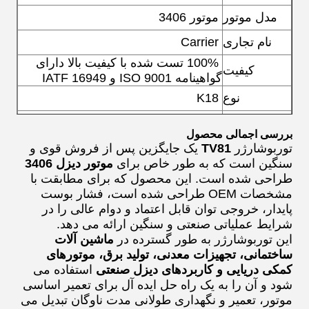
مدل موتور
موتور 3406
نام تجاری
Carrier
100% تست شده با کیفیت بالا
دارای
کیفیت
گواهینامه ISO 9001 و IATF 16949
نوع
K18
جنس
آلیاژ
بررسی اجمالی محصول
سوخت
موتور دیزل
توربوشارژر
TV81
یک جایگزین پس از فروش قوی و
سنگین است که به طور خاص برای
موتور دیزل 3406
طراحی شده است. این محصول که برای مطابقت با
مشخصات OEM طراحی شده است، فشار بوست
پایدار، خروجی توان قابل اعتماد و دوام عالی را در
شرایط عملیاتی صنعتی و سنگین ارائه می دهد.
این توربوشارژر به طور گسترده در
ماشین آلات
ساختمانی، تجهیزات معدنی، تولید برق، موتورهای
کمکی دریایی و کاربردهای دیزل صنعتی
استفاده می
شود و آن را به یک راه حل ایده آل برای تعمیر اساسی
موتور، تعمیر و نگهداری طولانی مدت ناوگان تبدیل می