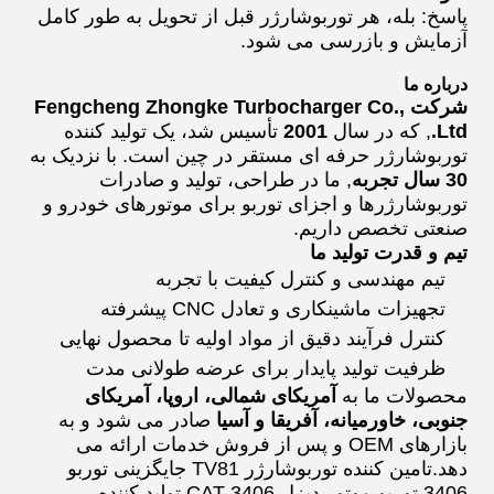
پاسخ: بله، هر توربوشارژر قبل از تحویل به طور کامل
آزمایش و بازرسی می شود.
درباره ما
شرکت Fengcheng Zhongke Turbocharger Co.,
Ltd.
, که در سال
2001
تأسیس شد، یک تولید کننده
توربوشارژر حرفه ای مستقر در چین است. با نزدیک به
30 سال تجربه
, ما در طراحی، تولید و صادرات
توربوشارژرها و اجزای توربو برای موتورهای خودرو و
صنعتی تخصص داریم.
تیم و قدرت تولید ما
تیم مهندسی و کنترل کیفیت با تجربه
تجهیزات ماشینکاری و تعادل CNC پیشرفته
کنترل فرآیند دقیق از مواد اولیه تا محصول نهایی
ظرفیت تولید پایدار برای عرضه طولانی مدت
محصولات ما به
آمریکای شمالی، اروپا، آمریکای
جنوبی، خاورمیانه، آفریقا و آسیا
صادر می شود و به
بازارهای OEM و پس از فروش خدمات ارائه می
دهد.
تامین کننده توربوشارژر TV81
جایگزینی توربو
3406
توربو موتور دیزل CAT 3406
تولید کننده