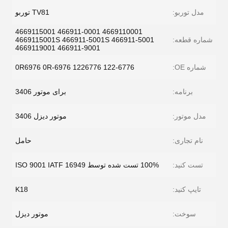
مدل توربو:
TV81 توربو
4669110001 466911-0001 4669115001
شماره قطعه:
466911-5001 4669115001S 466911-5001S
4669119001 466911-9001
شماره OE:
0R6976 0R-6976 1226776 122-6776
برنامه:
برای موتور 3406
مدل موتور:
موتور دیزل 3406
نام تجاری:
حامل
تست کنید:
100% تست شده توسط ISO 9001 IATF 16949
تایپ کنید:
K18
سوخت:
موتور دیزل