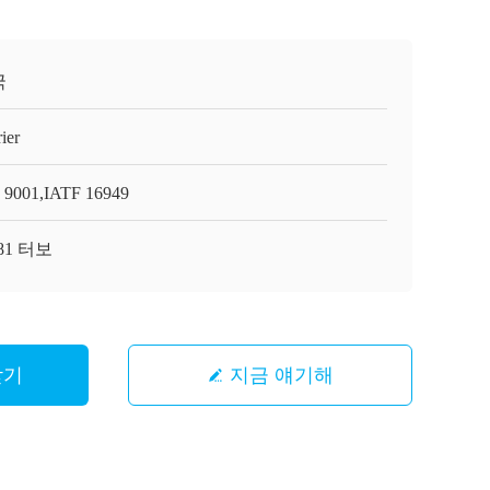
국
ier
 9001,IATF 16949
81 터보
받기
지금 얘기해