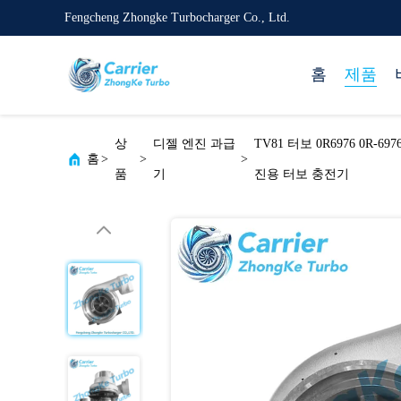
Fengcheng Zhongke Turbocharger Co., Ltd.
홈
제품
상
디젤 엔진 과급
TV81 터보 0R6976 0R-6976 
홈
>
>
>
품
기
진용 터보 충전기