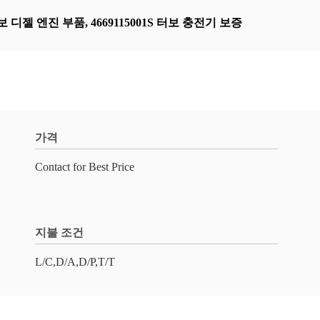
터보 디젤 엔진 부품
,
4669115001S 터보 충전기 보증
가격
Contact for Best Price
지불 조건
L/C,D/A,D/P,T/T