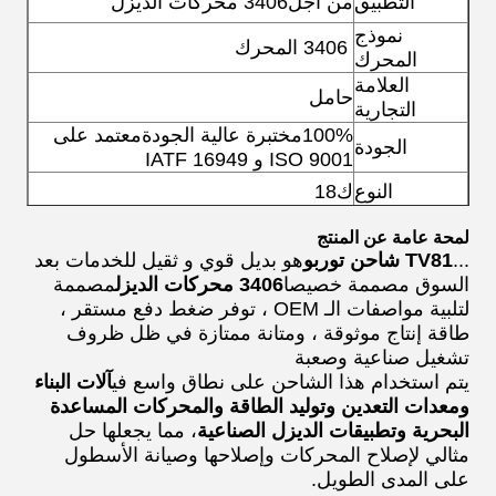
التطبيق
من أجل
3406 محركات الديزل
نموذج
3406 المحرك
المحرك
العلامة
حامل
التجارية
100%مختبرة عالية الجودة
معتمد على
الجودة
ISO 9001 و IATF 16949
النوع
ك18
المواد
سبيكة
لمحة عامة عن المنتج
...
TV81 شاحن توربو
هو بديل قوي و ثقيل للخدمات بعد
الوقود
محركات الديزل
السوق مصممة خصيصا
3406 محركات الديزل
مصممة
لتلبية مواصفات الـ OEM ، توفر ضغط دفع مستقر ،
طاقة إنتاج موثوقة ، ومتانة ممتازة في ظل ظروف
تشغيل صناعية وصعبة
يتم استخدام هذا الشاحن على نطاق واسع في
آلات البناء
ومعدات التعدين وتوليد الطاقة والمحركات المساعدة
البحرية وتطبيقات الديزل الصناعية
، مما يجعلها حل
مثالي لإصلاح المحركات وإصلاحها وصيانة الأسطول
على المدى الطويل.