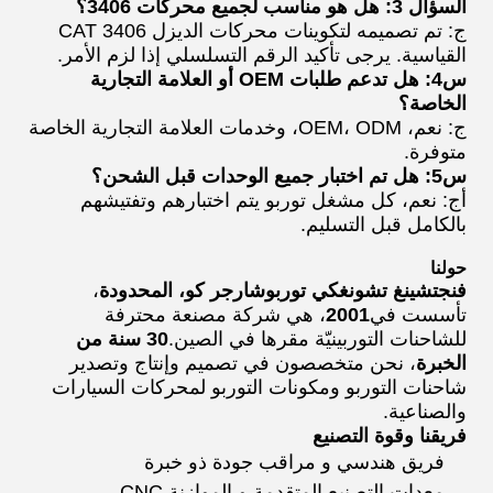
السؤال 3: هل هو مناسب لجميع محركات 3406؟
ج: تم تصميمه لتكوينات محركات الديزل CAT 3406
القياسية. يرجى تأكيد الرقم التسلسلي إذا لزم الأمر.
س4: هل تدعم طلبات OEM أو العلامة التجارية
الخاصة؟
ج: نعم، OEM، ODM، وخدمات العلامة التجارية الخاصة
متوفرة.
س5: هل تم اختبار جميع الوحدات قبل الشحن؟
أج: نعم، كل مشغل توربو يتم اختبارهم وتفتيشهم
بالكامل قبل التسليم.
حولنا
فنجتشينغ تشونغكي توربوشارجر كو، المحدودة
،
تأسست في
2001
، هي شركة مصنعة محترفة
للشاحنات التوربينيّة مقرها في الصين.
30 سنة من
الخبرة
، نحن متخصصون في تصميم وإنتاج وتصدير
شاحنات التوربو ومكونات التوربو لمحركات السيارات
والصناعية.
فريقنا وقوة التصنيع
فريق هندسي و مراقب جودة ذو خبرة
معدات التصنيع المتقدمة و الموازنة CNC