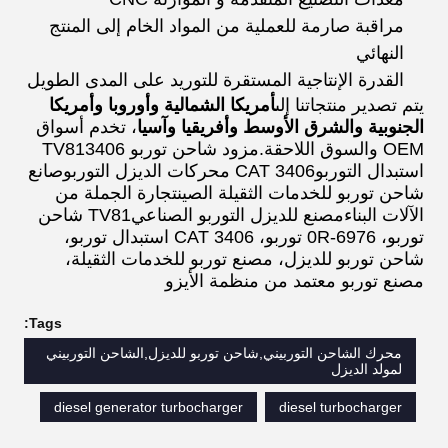
مراقبة صارمة للعملية من المواد الخام إلى المنتج
النهائي
القدرة الإنتاجية المستقرة للتوريد على المدى الطويل
يتم تصدير منتجاتنا إلى
أمريكا الشمالية وأوروبا وأمريكا
الجنوبية والشرق الأوسط وأفريقيا وآسيا
، تخدم أسواق
OEM والسوق اللاحقة.
مزود شاحن توربو TV81
3406
استبدال التوربو
CAT 3406 محركات الديزل التوربو
صانع
شاحن توربو للخدمات الثقيلة الصين
تجارة الجملة من
الآلات البناء
مصنع للديزل التوربو الصناعي
TV81 شاحن
توربو، 0R-6976 توربو، CAT 3406 استبدال توربو،
شاحن توربو للديزل، مصنع توربو للخدمات الثقيلة،
مصنع توربو معتمد من منظمة الأيزو
Tags:
محرك الشاحن التوربيني,شاحن توربو للديزل,الشاحن التوربيني
لمولد الديزل
diesel generator turbocharger
diesel turbocharger