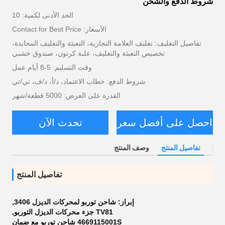
شروط الدفع والشحن
الحد الأدنى لكمية: 10
الأسعار: Contact for Best Price
تفاصيل التغليف: تغليف العلامة التجارية، التعبئة والتغليف المحايدة،
تخصيص التعبئة والتغليف، علبة كرتون، صندوق خشبي
وقت التسليم: 5-8 أيام عمل
شروط الدفع: خطاب الاعتماد، د/أ، د/ف، تي/تي
القدرة على العرض: 5000 قطعة/شهر
احصل على أفضل سعر
تحدث الآن
تفاصيل المنتج
وصف المنتج
تفاصيل المنتج
إبراز:
شاحن توربو لمحركات الديزل 3406
,
TV81 جزء محركات الديزل التوربو
,
4669115001S شاحن توربو مع ضمان