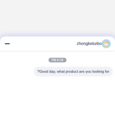
zhongketurbo
6:39 PM
Good day, what product are you looking for?
FENGCHENG ZHONGKE TURBOCHARGER
CO., LTD.
zhongketurbo@gmail.com