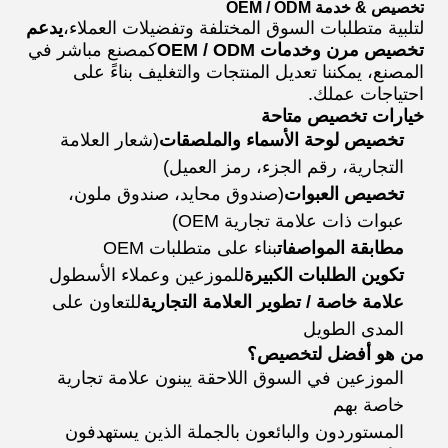
تخصيص & خدمة OEM / ODM
لتلبية متطلبات السوق المختلفة وتفضيلات العملاء،
يدعم
تخصيص مرن وخدمات OEM / ODM
كمصنع مباشر في
المصنع، يمكننا تعديل المنتجات والتغليف بناءً على
احتياجات عملك.
خيارات تخصيص متاحة
تخصيص لوحة الأسماء والملصقات
(شعار العلامة
التجارية، رقم الجزء، رمز العميل)
تخصيص العبوات
(صندوق محايد، صندوق ملون،
عبوات ذات علامة تجارية OEM)
مطابقة المواصفات
بناء على متطلبات OEM
تكوين الطلبات الكبيرة
للموزعين وعملاء الأسطول
علامة خاصة / تطوير العلامة التجارية
للتعاون على
المدى الطويل
من هو أفضل لتخصيص؟
الموزعين في السوق اللاحقة يبنون علامة تجارية
خاصة بهم
المستوردون والبائعون بالجملة الذين يستهدفون