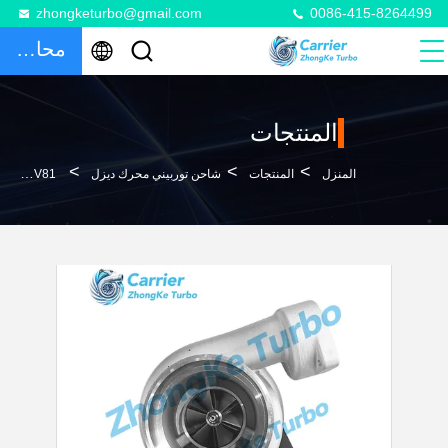
zhongketurbo@gmail.com
0086-415-8264499
محادثة
المنتجات
>
>
>
المنزل
المنتجات
شاحن توربيني محرك ديزل
TV81 توربو 0R6976 0R-6976 1226776 122-6776 4669110001 466911-0001 4669115001 466911-5001 4669115001S 466911-5001S 4669119001 466911-9001 شاحن توربو لمحركات الديزل 3406