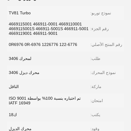
نموذج توربو:
TV81 Turbo
4669110001 466911-0001 4669115001
رقم الجزء:
466911-5001 4669115001S 466911-5001S
4669119001 466911-9001
رقم المنتج الأصلي:
0R6976 0R-6976 1226776 122-6776
طلب:
لمحرك 3406
نموذج المحرك:
محرك ديزل 3406
ماركة:
الناقل
تم اختباره بنسبة 100% بواسطة ISO 9001
امتحان:
IATF 16949
يكتب:
ك18
وقود:
محرك الديزل