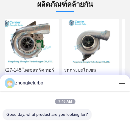
ผลิตภัณฑ์คล้ายกัน
รถกระบะไดเซล
GTA4502V Detroit 60
HT
อุตสาหกรรม H2D Turbos
Diesel Truck Turbos
16
zhongketurbo
370871 465942-0012
758160-5006S 758160-
18
656331 674021 674022
0006 758160-6
13
หา ราคา ที่ ดี ที่สุด
หา ราคา ที่ ดี ที่สุด
679024 สําหรับเครื่องยนต์
23534774
13
7:46 AM
DAF
Tu
Tr
Good day, what product are you looking for?
5