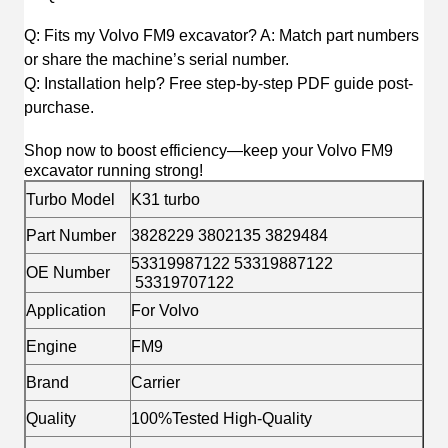
Q: Fits my Volvo FM9 excavator? A: Match part numbers
or share the machine’s serial number.
Q: Installation help? Free step-by-step PDF guide post-
purchase.
Shop now to boost efficiency—keep your Volvo FM9
excavator running strong!
Turbo Model
K31 turbo
Part Number
3828229 3802135 3829484
53319987122 53319887122
OE Number
53319707122
Application
For Volvo
Engine
FM9
Brand
Carrier
Quality
100%Tested High-Quality