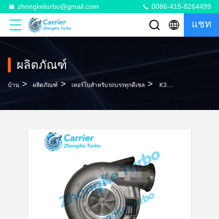
zhongketurbo@gmail.com
0086-415-8264499
แชท
ผลิตภัณฑ์
>
>
>
บ้าน
ผลิตภัณฑ์
เทอร์โบสำหรับรถบรรทุกดีเซล
K31 Turbo 3828229 3802135 3829484 53319987122 53319887122 53319707122 53319717122 Turbocharger For Volvo Various Excavator With FM9 Engine