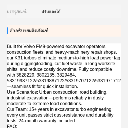
บรรจุุภัณฑ์:
ปรับแต่งได้
คำอธิบายผลิตภัณฑ์
Built for
Volvo FM9-powered excavator operators,
construction fleets, and heavy-machinery repair shops
,
our K31 turbos eliminate medium-to-high load power lag
during digging/loading, cut fuel waste in long worksite
shifts, and reduce costly downtime. Fully compatible
with 3828229, 3802135, 3829484,
53319987122/53319887122/53319707122/53319717122
—seamless fit for quick installation.
Use Scenarios
: Urban construction, road building,
industrial excavation—performs reliably in dusty,
moderate-to-extreme load conditions.
Our Team
: 15+ years in excavator turbo engineering;
every unit passes strict dust-resistance and durability
tests. 24-month warranty included.
FAQ
: