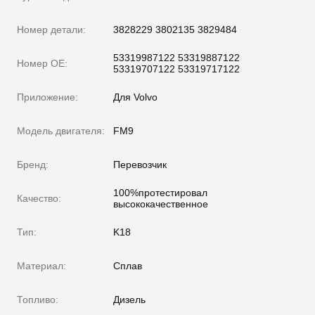
Номер детали:
3828229 3802135 3829484
53319987122 53319887122
Номер OE:
53319707122 53319717122
Приложение:
Для Volvo
Модель двигателя:
FM9
Бренд:
Перевозчик
100%протестировал
Качество:
высококачественное
Тип:
K18
Материал:
Сплав
Топливо:
Дизель