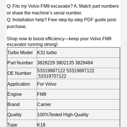
Q: Fits my Volvo FM9 excavator? A: Match part numbers
or share the machine’s serial number.
Q: Installation help? Free step-by-step PDF guide post-
purchase.
Shop now to boost efficiency—keep your Volvo FM9
excavator running strong!
Turbo Model
K31 turbo
Part Number
3828229 3802135 3829484
53319987122 53319887122
OE Number
53319707122
Application
For Volvo
Engine
FM9
Brand
Carrier
Quality
100%Tested High-Quality
Type
K18