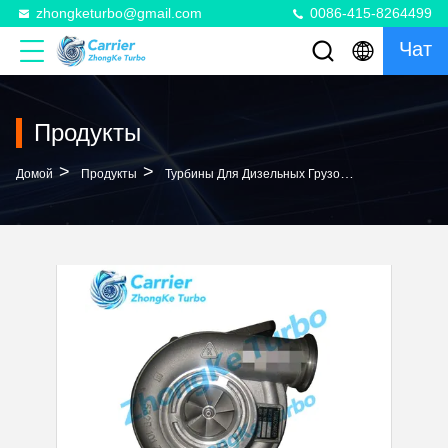
zhongketurbo@gmail.com
0086-415-8264499
Чат
Продукты
>
>
>
Домой
Продукты
Турбины Для Дизельных Грузовиков
K31 Tur