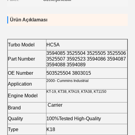
Ürün Açıklaması
Turbo Model
HC5A
3594085 3525504 3525505 3525506
Part Number
3525507 3592523 3594086 3594087
3594088 3594089
OE Number
503525504 3803015
2000- Cummins Industrial
Application
KT-19, KT38, KTA19, KTA38, KT1150
Engine Model
Carrier
Brand
Quality
100%Tested High-Quality
Type
K18