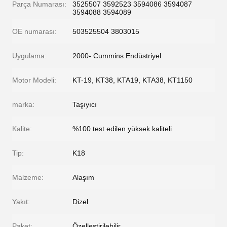
Parça Numarası:
3525507 3592523 3594086 3594087
3594088 3594089
OE numarası:
503525504 3803015
Uygulama:
2000- Cummins Endüstriyel
Motor Modeli:
KT-19, KT38, KTA19, KTA38, KT1150
marka:
Taşıyıcı
Kalite:
%100 test edilen yüksek kaliteli
Tip:
K18
Malzeme:
Alaşım
Yakıt:
Dizel
Paket:
Özelleştirilebilir