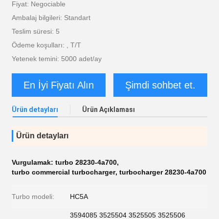
Fiyat: Negociable
Ambalaj bilgileri: Standart
Teslim süresi: 5
Ödeme koşulları: , T/T
Yetenek temini: 5000 adet/ay
En İyi Fiyatı Alın
Şimdi sohbet et.
Ürün detayları
Ürün Açıklaması
Ürün detayları
Vurgulamak:
turbo 28230-4a700
,
turbo commercial turbocharger
,
turbocharger 28230-4a700
Turbo modeli:
HC5A
3594085 3525504 3525505 3525506