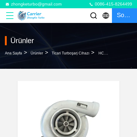
zhongketurbo@gmail.com
0086-415-8264499
Sohbet
Ürünler
>
>
>
Ana Sayfa
Ürünler
Ticari Turboşarj Cihazı
HC5A Turbo 3594085 3525504 503525504 3803015 3525505 3525506 3525507 Turbocharger For KTA19 KTA38 KT1150 Engine