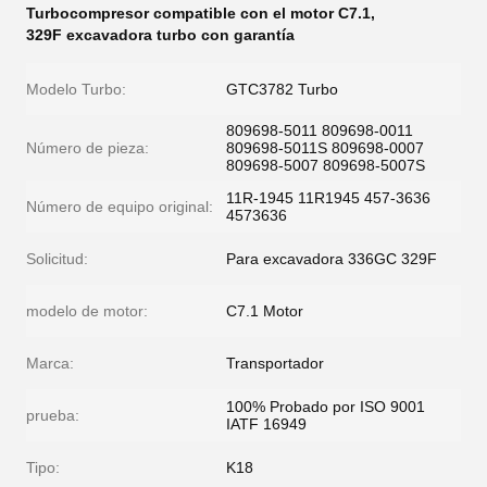
Turbocompresor compatible con el motor C7.1
,
329F excavadora turbo con garantía
Modelo Turbo:
GTC3782 Turbo
809698-5011 809698-0011
Número de pieza:
809698-5011S 809698-0007
809698-5007 809698-5007S
11R-1945 11R1945 457-3636
Número de equipo original:
4573636
Solicitud:
Para excavadora 336GC 329F
modelo de motor:
C7.1 Motor
Marca:
Transportador
100% Probado por ISO 9001
prueba:
IATF 16949
Tipo:
K18