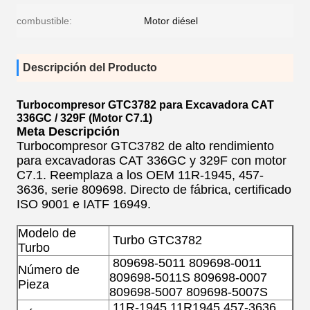
combustible:
Motor diésel
Descripción del Producto
Turbocompresor GTC3782 para Excavadora CAT
336GC / 329F (Motor C7.1)
Meta Descripción
Turbocompresor GTC3782 de alto rendimiento
para excavadoras CAT 336GC y 329F con motor
C7.1. Reemplaza a los OEM 11R-1945, 457-
3636, serie 809698. Directo de fábrica, certificado
ISO 9001 e IATF 16949.
Modelo de
Turbo GTC3782
Turbo
809698-5011 809698-0011
Número de
809698-5011S 809698-0007
Pieza
809698-5007 809698-5007S
11R-1945 11R1945 457-3636