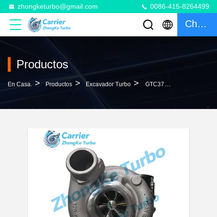
zhongketurbo@gmail.com
0086-415-8264499
Charlar
Productos
>
>
>
En Casa.
Productos
Excavador Turbo
GTC3782 Turbo 11R-1945 11R1945 457-3636 4573636 809698-5011 809698-0011 809698-5011S 809698-0007 809698-5007 809698-5007S Turbocompresor Para Excavadora 336GC 329F Con Motor C7.1