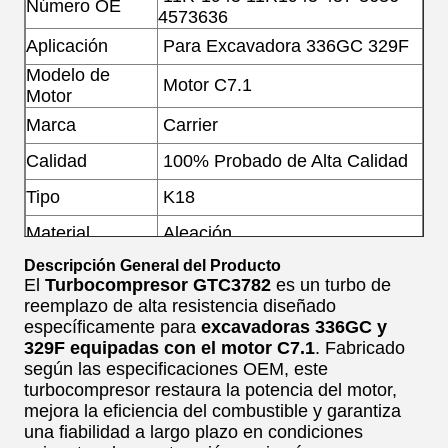
Número OE
4573636
Aplicación
Para Excavadora 336GC 329F
Modelo de
Motor C7.1
Motor
Marca
Carrier
Calidad
100% Probado de Alta Calidad
Tipo
K18
Material
Aleación
Descripción General del Producto
Combustible
Motor Diésel
El
Turbocompresor GTC3782
es un turbo de
reemplazo de alta resistencia diseñado
específicamente para
excavadoras 336GC y
329F equipadas con el motor C7.1
. Fabricado
según las especificaciones OEM, este
turbocompresor restaura la potencia del motor,
mejora la eficiencia del combustible y garantiza
una fiabilidad a largo plazo en condiciones