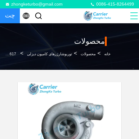
zhongketurbo@gmail.com
0086-415-8264499
چت
محصولات
>
>
>
خانه
محصولات
توربوشارژرهای کامیون دیزلی
T04E11 DAF Lorry Truck Turbocharger DNTD620 DNS620 Engine 538994 0090617