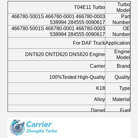
Turbo
T04E11 Turbo
Model
466780-5001S 466780-0001 466780-0003
Part
538994 284555 0090617
Number
466780-5001S 466780-0001 466780-0003
OE
538994 284555 0090617
Number
For DAF Truck
Application
Engine
DNT620 DNTD620 DNS620 Engine
Model
Carrier
Brand
100%Tested High-Quality
Quality
K18
Type
Alloy
Material
Diesel
Fuel