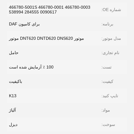
466780-5001S 466780-0001 466780-0003
شماره OE:
538994 284555 0090617
برنامه:
برای کامیون DAF
مدل موتور:
موتور DNT620 DNTD620 DNS620 موتور
نام تجاری:
حامل
تست:
100 ٪ آزمایش شده است
کیفیت:
باکیفیت
تایپ کنید:
K13
مواد:
آلیاژ
سوخت:
دیزل