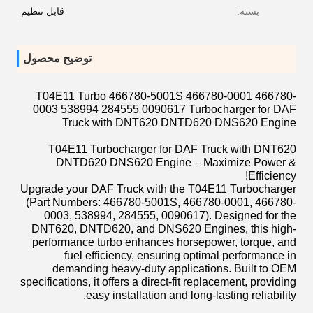
بسته:
قابل تنظیم
توضیح محصول
T04E11 Turbo 466780-5001S 466780-0001 466780-
0003 538994 284555 0090617 Turbocharger for DAF
Truck with DNT620 DNTD620 DNS620 Engine
T04E11 Turbocharger for DAF Truck with DNT620
DNTD620 DNS620 Engine – Maximize Power &
Efficiency!
Upgrade your DAF Truck with the T04E11 Turbocharger
(Part Numbers: 466780-5001S, 466780-0001, 466780-
0003, 538994, 284555, 0090617). Designed for the
DNT620, DNTD620, and DNS620 Engines, this high-
performance turbo enhances horsepower, torque, and
fuel efficiency, ensuring optimal performance in
demanding heavy-duty applications. Built to OEM
specifications, it offers a direct-fit replacement, providing
easy installation and long-lasting reliability.