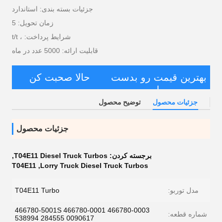
جزئیات بسته بندی: استاندارد
زمان تحویل: 5
شرایط پرداخت: ، t/t
قابلیت ارائه: 5000 عدد در ماه
بهترین قیمت رو بدست
حالا صحبت کن
بیار
جزئیات محصول
توضیح محصول
جزئیات محصول
برجسته کردن:
T04E11 Diesel Truck Turbos
,
T04E11
,
Lorry Truck Diesel Truck Turbos
مدل توربو:
T04E11 Turbo
466780-5001S 466780-0001 466780-0003
شماره قطعه:
538994 284555 0090617