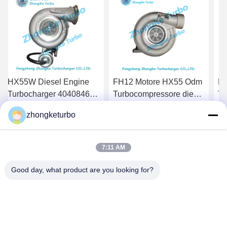
FH12 Motore HX55 Odm
K18 Diesel Engine
T
Turbocompressore diesel
Turbocharger 4044319D
Tu
8113407 20459353
3790523 3790523D For
2
zhongketurbo
3165219
Volvo Truck
Hi
Ottieni il miglior prezzo
Ottieni il miglior prezzo
O
YF
7:11 AM
Good day, what product are you looking for?
FENGCHENG ZHONGKE TURBOCHARGER
CO., LTD.