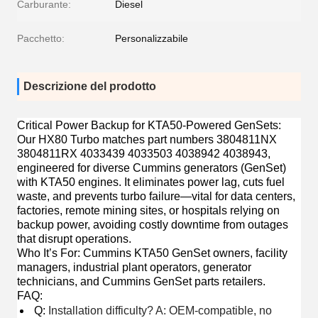
Carburante:
Diesel
Pacchetto:
Personalizzabile
Descrizione del prodotto
Critical Power Backup for KTA50-Powered GenSets
:
Our HX80 Turbo matches part numbers 3804811NX
3804811RX 4033439 4033503 4038942 4038943,
engineered for diverse Cummins generators (GenSet)
with KTA50 engines. It eliminates power lag, cuts fuel
waste, and prevents turbo failure—vital for data centers,
factories, remote mining sites, or hospitals relying on
backup power, avoiding costly downtime from outages
that disrupt operations.
Who It’s For
: Cummins KTA50 GenSet owners, facility
managers, industrial plant operators, generator
technicians, and Cummins GenSet parts retailers.
FAQ
:
Q:
Installation difficulty? A: OEM-compatible, no