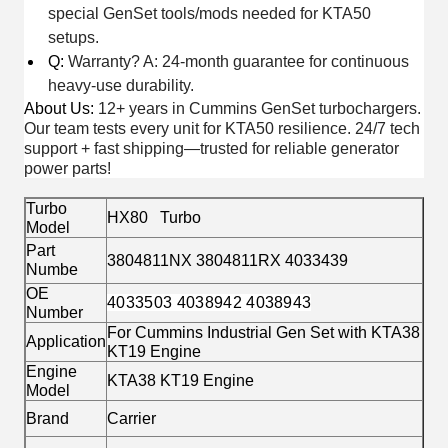
special GenSet tools/mods needed for KTA50
setups.
Q:
Warranty? A: 24-month guarantee for continuous
heavy-use durability.
About Us
:
12+ years in Cummins GenSet turbochargers.
Our team tests every unit for KTA50 resilience. 24/7 tech
support + fast shipping—trusted for reliable generator
power parts!
Turbo
HX80 Turbo
Model
Part
3804811NX 3804811RX 4033439
Numbe
OE
4033503 4038942 4038943
Number
For Cummins Industrial Gen Set with KTA38
Application
KT19 Engine
Engine
KTA38 KT19 Engine
Model
Brand
Carrier