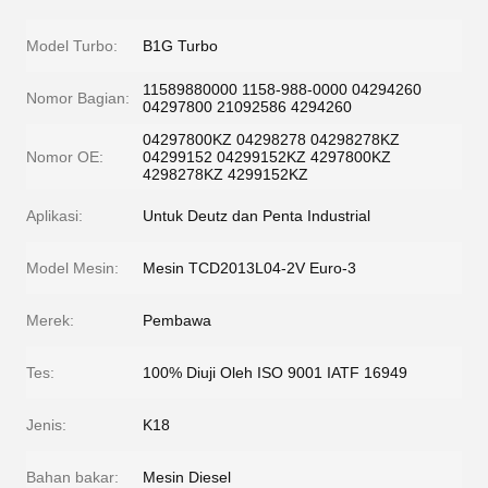
Model Turbo:
B1G Turbo
11589880000 1158-988-0000 04294260
Nomor Bagian:
04297800 21092586 4294260
04297800KZ 04298278 04298278KZ
Nomor OE:
04299152 04299152KZ 4297800KZ
4298278KZ 4299152KZ
Aplikasi:
Untuk Deutz dan Penta Industrial
Model Mesin:
Mesin TCD2013L04-2V Euro-3
Merek:
Pembawa
Tes:
100% Diuji Oleh ISO 9001 IATF 16949
Jenis:
K18
Bahan bakar:
Mesin Diesel