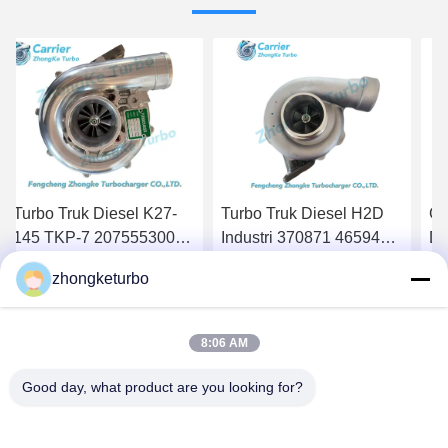
Turbo Truk Diesel K27-
Turbo Truk Diesel H2D
GT
145 TKP-7 2075553001
Industri 370871 465942-
Di
1118013 314448 untuk
0012 656331 674021
75
zhongketurbo
Mesin Kamaz FD46
674022 679024 Untuk
00
Dapatkan Harga Terbaik
Dapatkan Harga Terbaik
D
Mesin DAF
23
8:06 AM
Good day, what product are you looking for?