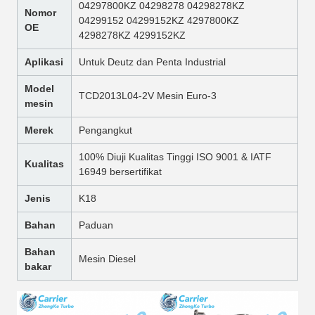
04297800KZ 04298278 04298278KZ
Nomor
04299152 04299152KZ 4297800KZ
OE
4298278KZ 4299152KZ
Aplikasi
Untuk Deutz dan Penta Industrial
Model
TCD2013L04-2V Mesin Euro-3
mesin
Merek
Pengangkut
100% Diuji Kualitas Tinggi ISO 9001 & IATF
Kualitas
16949 bersertifikat
Jenis
K18
Bahan
Paduan
Bahan
Mesin Diesel
bakar