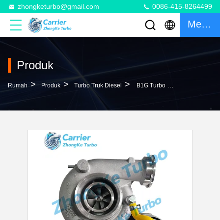
zhongketurbo@gmail.com
0086-415-8264499
Mengobrol
Produk
>
>
>
Rumah
Produk
Turbo Truk Diesel
B1G Turbo 11589880000 04294260 04297800KZ 04298278KZ 04299152KZ 21092586 4294260 Turbocharger Untuk Mesin TCD2013L04-2V Euro-3