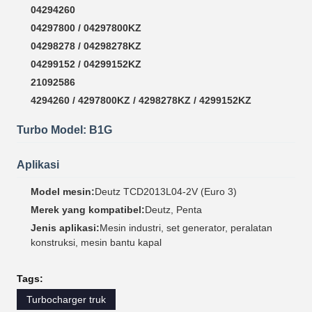
04294260
04297800 / 04297800KZ
04298278 / 04298278KZ
04299152 / 04299152KZ
21092586
4294260 / 4297800KZ / 4298278KZ / 4299152KZ
Turbo Model: B1G
Aplikasi
Model mesin:
Deutz TCD2013L04-2V (Euro 3)
Merek yang kompatibel:
Deutz, Penta
Jenis aplikasi:
Mesin industri, set generator, peralatan
konstruksi, mesin bantu kapal
Tags:
Turbocharger truk