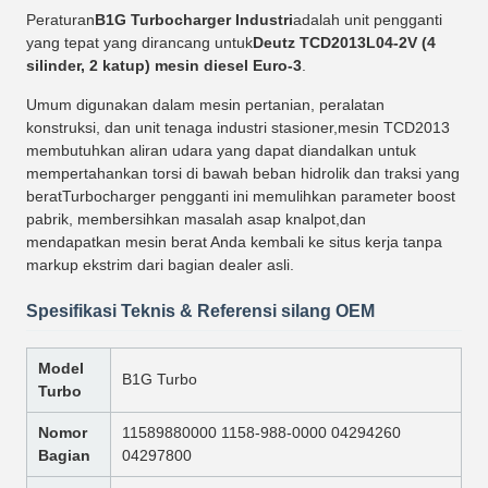
Peraturan
B1G Turbocharger Industri
adalah unit pengganti
yang tepat yang dirancang untuk
Deutz TCD2013L04-2V (4
silinder, 2 katup) mesin diesel Euro-3
.
Umum digunakan dalam mesin pertanian, peralatan
konstruksi, dan unit tenaga industri stasioner,mesin TCD2013
membutuhkan aliran udara yang dapat diandalkan untuk
mempertahankan torsi di bawah beban hidrolik dan traksi yang
beratTurbocharger pengganti ini memulihkan parameter boost
pabrik, membersihkan masalah asap knalpot,dan
mendapatkan mesin berat Anda kembali ke situs kerja tanpa
markup ekstrim dari bagian dealer asli.
Spesifikasi Teknis & Referensi silang OEM
Model
B1G Turbo
Turbo
Nomor
11589880000 1158-988-0000 04294260
Bagian
04297800