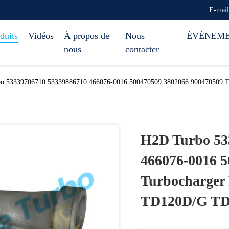
E-mai
duits
Vidéos
À propos de
Nous
ÉVÉNEM
nous
contacter
o 53339706710 53339886710 466076-0016 500470509 3802066 900470509 T
H2D Turbo 53
466076-0016 
Turbocharger 
TD120D/G TD