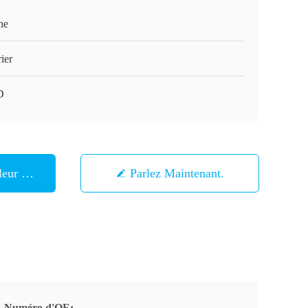
ne
ier
D
eur Prix
Parlez Maintenant.
Numéro d'OE: