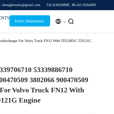
l: zhongketurbo@gmail.com
TéLéGRAMME: 86-415-8264499
ENTS


Parlez Maintenant.
urbocharger For Volvo Truck FN12 With TD120D/G TD121G
339706710 53339886710
500470509 3802066 900470509
For Volvo Truck FN12 With
121G Engine