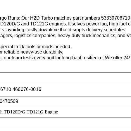
argo Runs
: Our H2D Turbo matches part numbers 533397067
D120D/G and TD121G engines. It solves power lag, high fuel con
tics, avoiding costly downtime that disrupts delivery schedules.
agers, logistics companies, heavy-duty truck mechanics, and Vol
special truck tools or mods needed.
 reliable heavy-use durability.
, our team tests every unit for long-haul resilience. We offer 24/
6710 466076-0016
00470509
ith TD120D/G TD121G Engine