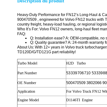
Description du produit
Heavy-Duty Performance for FN12’s Long-Haul & C
900470509 , engineered for Volvo FN12 trucks with T
country freight, heavy-load hauling, or regional logis
Who It’s For
: Volvo FN12 owners, long-haul fleet man
FAQ
:
Q: Installation ease? A: OEM-compatible, no 
Q: Quality guarantee? A: 24-month warranty for
About Us
: With 12+ years in Volvo truck turbochargers
TD120D/G/TD121G part reliability!
Turbo Model
H2D Turbo
Part Number
53339706710 5333988
OE Number
500470509 3802066 9
Application
For Volvo Truck FN12 W
Engine Model
D1146TI Engine