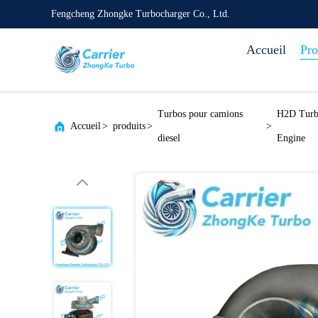
Fengcheng Zhongke Turbocharger Co., Ltd.
Accueil
Pro
Turbos pour camions
H2D Turb
Accueil
>
produits
>
>
diesel
Engine