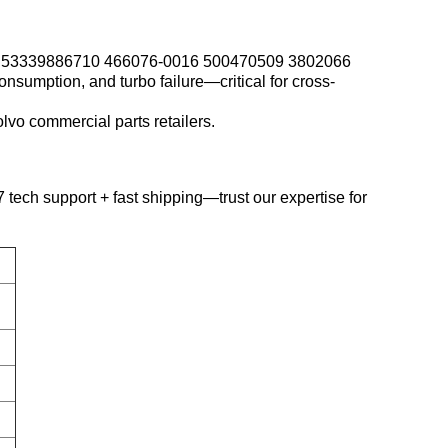
10 53339886710 466076-0016 500470509 3802066
sumption, and turbo failure—critical for cross-
vo commercial parts retailers.
7 tech support + fast shipping—trust our expertise for