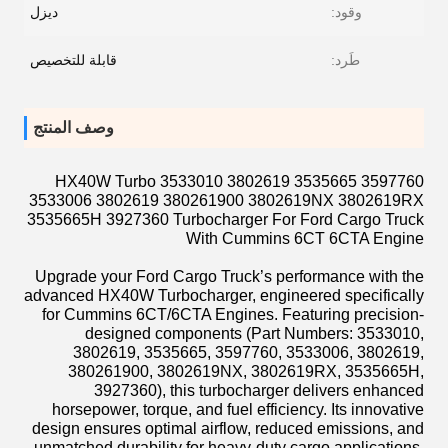
وقود:
ديزل
طَرد:
قابلة للتخصيص
وصف المنتج
HX40W Turbo 3533010 3802619 3535665 3597760
3533006 3802619 380261900 3802619NX 3802619RX
3535665H 3927360 Turbocharger For Ford Cargo Truck
With Cummins 6CT 6CTA Engine
Upgrade your Ford Cargo Truck’s performance with the
advanced HX40W Turbocharger, engineered specifically
for Cummins 6CT/6CTA Engines. Featuring precision-
designed components (Part Numbers: 3533010,
3802619, 3535665, 3597760, 3533006, 3802619,
380261900, 3802619NX, 3802619RX, 3535665H,
3927360), this turbocharger delivers enhanced
horsepower, torque, and fuel efficiency. Its innovative
design ensures optimal airflow, reduced emissions, and
unmatched durability for heavy-duty cargo applications.