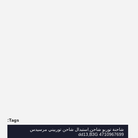
Tags:
شاحنة توربو شاحن,استبدال شاحن توربيني مرسيدس
dd13,B3G 4710967699