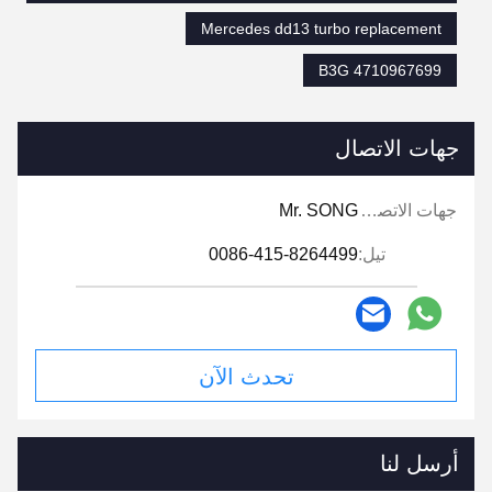
Mercedes dd13 turbo replacement
B3G 4710967699
جهات الاتصال
جهات الاتصال:
Mr. SONG
تيل:
0086-415-8264499
تحدث الآن
أرسل لنا