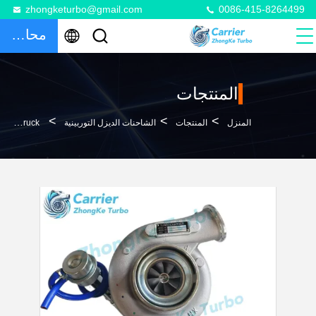
zhongketurbo@gmail.com
0086-415-8264499
محادثة
المنتجات
>
>
>
المنزل
المنتجات
الشاحنات الديزل التوربينية
HX40W Cummins 6CT Turbo 6CTA Engine 3533010 3802619 3535665 3597760 3802619 380261900 3802619NX 3802619RX For Ford Cargo Truck