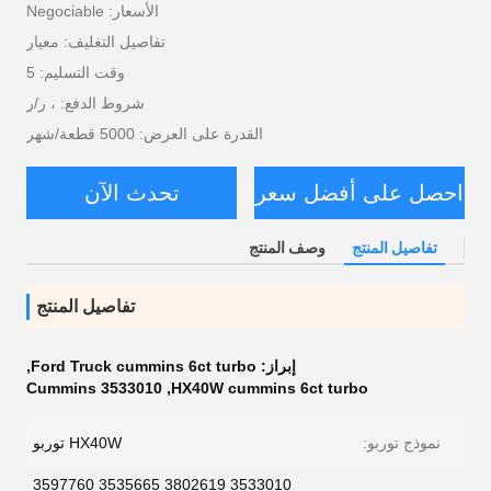
الأسعار: Negociable
تفاصيل التغليف: معيار
وقت التسليم: 5
شروط الدفع: ، ر/ر
القدرة على العرض: 5000 قطعة/شهر
احصل على أفضل سعر
تحدث الآن
تفاصيل المنتج
وصف المنتج
تفاصيل المنتج
إبراز:
Ford Truck cummins 6ct turbo
,
Cummins 3533010
,
HX40W cummins 6ct turbo
نموذج توربو:
HX40W توربو
3533010 3802619 3535665 3597760