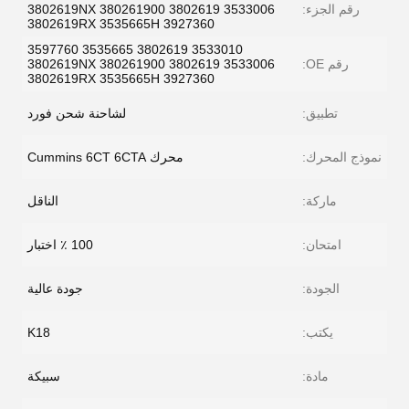
رقم الجزء:
3533006 3802619 380261900 3802619NX
3802619RX 3535665H 3927360
3533010 3802619 3535665 3597760
رقم OE:
3533006 3802619 380261900 3802619NX
3802619RX 3535665H 3927360
تطبيق:
لشاحنة شحن فورد
نموذج المحرك:
محرك Cummins 6CT 6CTA
ماركة:
الناقل
امتحان:
100 ٪ اختبار
الجودة:
جودة عالية
يكتب:
K18
مادة:
سبيكة