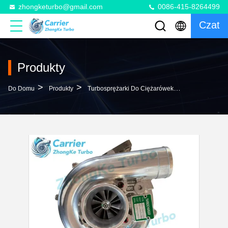
zhongketurbo@gmail.com
0086-415-8264499
Czat
Produkty
>
>
Do Domu
Produkty
Turbosprężarki Do Ciężarówek Z Silnikiem Diesla