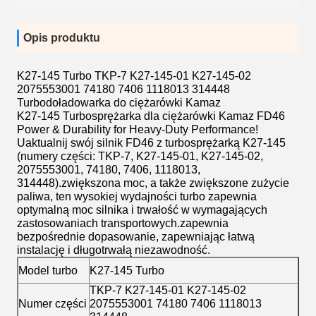
Opis produktu
K27-145 Turbo TKP-7 K27-145-01 K27-145-02
2075553001 74180 7406 1118013 314448
Turbodoładowarka do ciężarówki Kamaz
K27-145 Turbosprężarka dla ciężarówki Kamaz FD46
Power & Durability for Heavy-Duty Performance!
Uaktualnij swój silnik FD46 z turbosprężarką K27-145
(numery części: TKP-7, K27-145-01, K27-145-02,
2075553001, 74180, 7406, 1118013,
314448).zwiększona moc, a także zwiększone zużycie
paliwa, ten wysokiej wydajności turbo zapewnia
optymalną moc silnika i trwałość w wymagających
zastosowaniach transportowych.zapewnia
bezpośrednie dopasowanie, zapewniając łatwą
instalację i długotrwałą niezawodność.
Model turbo
K27-145 Turbo
TKP-7 K27-145-01 K27-145-02
Numer części
2075553001 74180 7406 1118013