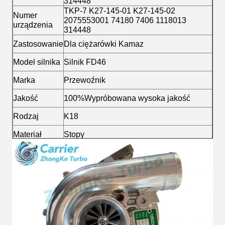
314448
TKP-7 K27-145-01 K27-145-02
Numer
2075553001 74180 7406 1118013
urządzenia
314448
Zastosowanie
Dla ciężarówki Kamaz
Model silnika
Silnik FD46
Marka
Przewoźnik
Jakość
100%Wypróbowana wysoka jakość
Rodzaj
K18
Materiał
Stopy
Paliwo
Diesel