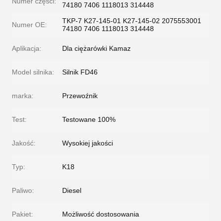
Numer części:
74180 7406 1118013 314448
TKP-7 K27-145-01 K27-145-02 2075553001
Numer OE:
74180 7406 1118013 314448
Aplikacja:
Dla ciężarówki Kamaz
Model silnika:
Silnik FD46
marka:
Przewoźnik
Test:
Testowane 100%
Jakość:
Wysokiej jakości
Typ:
K18
Paliwo:
Diesel
Pakiet:
Możliwość dostosowania