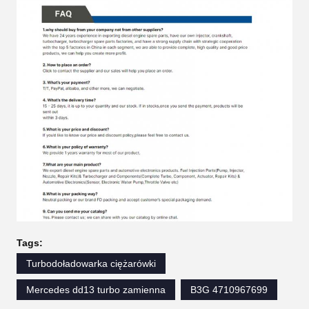
Tags:
Turbodoładowarka ciężarówki
Mercedes dd13 turbo zamienna
B3G 4710967699