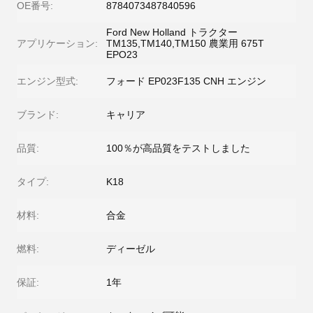
OE番号:
8784073487840596
Ford New Holland トラクター
アプリケーション:
TM135,TM140,TM150 農業用 675T
EPO23
エンジン型式:
フォード EP023F135 CNH エンジン
ブランド:
キャリア
品質:
100％が高品質をテストしました
タイプ:
K18
材料:
合金
燃料:
ディーゼル
保証:
1年