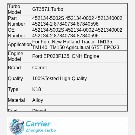
Turbo
GT3571 Turbo
Model
Part
452134-5002S 452134-0002 4521340002
Number
452134-2 87840734 87840596
OE
452134-5002S 452134-0002 4521340002
Number
452134-2 87840734 87840596
For Ford New Holland Tractor TM135,
Application
TM140, TM150 Agricultural 675T EPO23
Engine
Ford EP023F135, CNH Engine
Model
Brand
Carrier
Quality
100%Tested High-Quality
Type
K18
Material
Alloy
Fuel
Diesel