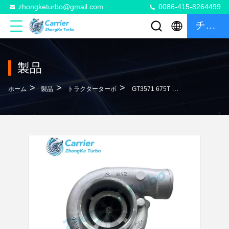
zhongketurbo@gmail.com
0086-415-8264499
チャット
製品
>
>
>
ホーム
製品
トラクターターボ
GT3571 675T EPO23 Ford Tractor Turbo 452134-5002S 87840596