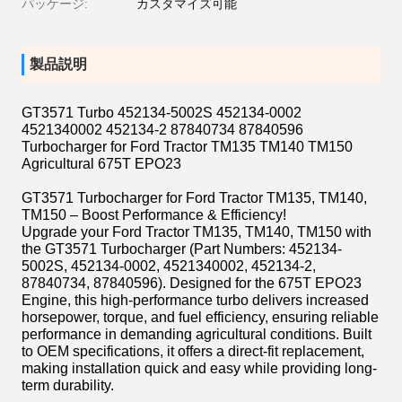
パッケージ:
カスタマイズ可能
製品説明
GT3571 Turbo 452134-5002S 452134-0002
4521340002 452134-2 87840734 87840596
Turbocharger for Ford Tractor TM135 TM140 TM150
Agricultural 675T EPO23
GT3571 Turbocharger for Ford Tractor TM135, TM140,
TM150 – Boost Performance & Efficiency!
Upgrade your Ford Tractor TM135, TM140, TM150 with
the GT3571 Turbocharger (Part Numbers: 452134-
5002S, 452134-0002, 4521340002, 452134-2,
87840734, 87840596). Designed for the 675T EPO23
Engine, this high-performance turbo delivers increased
horsepower, torque, and fuel efficiency, ensuring reliable
performance in demanding agricultural conditions. Built
to OEM specifications, it offers a direct-fit replacement,
making installation quick and easy while providing long-
term durability.