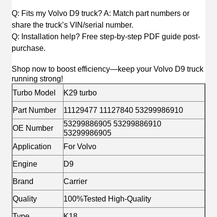
Q: Fits my Volvo D9 truck? A: Match part numbers or
share the truck’s VIN/serial number.
Q: Installation help? Free step-by-step PDF guide post-
purchase.
Shop now to boost efficiency—keep your Volvo D9 truck
running strong!
Turbo Model
K29 turbo
Part Number
11129477 11127840 53299986910
53299886905 53299886910
OE Number
53299986905
Application
For Volvo
Engine
D9
Brand
Carrier
Quality
100%Tested High-Quality
Type
K18