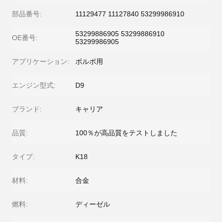
部品番号:
11129477 11127840 53299986910
53299886905 53299886910
OE番号:
53299986905
アプリケーション:
ボルボ用
エンジン型式:
D9
ブランド:
キャリア
品質:
100％が高品質をテストしました
タイプ:
K18
材料:
合金
燃料:
ディーゼル