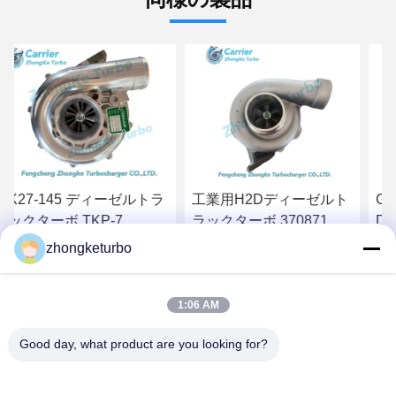
工業用H2Dディーゼルト
GTA4502V Detroit 60
HT
ラックターボ 370871
Diesel Truck Turbos
16
465942-0012 656331
758160-5006S 758160-
18
zhongketurbo
674021 674022 679024
0006 758160-6
13
最高の価格を入手
最高の価格を入手
DAFエンジン用
23534774
13
Tu
1:06 AM
Tr
Good day, what product are you looking for?
5