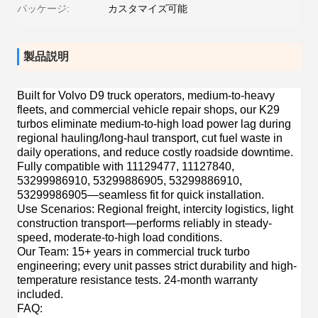
パッケージ:
カスタマイズ可能
製品説明
Built for
Volvo D9 truck operators, medium-to-heavy
fleets, and commercial vehicle repair shops
, our K29
turbos eliminate medium-to-high load power lag during
regional hauling/long-haul transport, cut fuel waste in
daily operations, and reduce costly roadside downtime.
Fully compatible with 11129477, 11127840,
53299986910, 53299886905, 53299886910,
53299986905—seamless fit for quick installation.
Use Scenarios
: Regional freight, intercity logistics, light
construction transport—performs reliably in steady-
speed, moderate-to-high load conditions.
Our Team
: 15+ years in commercial truck turbo
engineering; every unit passes strict durability and high-
temperature resistance tests. 24-month warranty
included.
FAQ
: