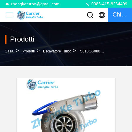
zhongketurbo@gmail.com
0086-415-8264499
Chiacchierata
Prodotti
>
>
>
Casa.
Prodotti
Escavatore Turbo
S310CG080 Turbo 175210 175210R 13809880113 1380-988-0113 475210 10R-2858 10R-2969 10R2858 10R2969 250-7700 2507700 1380-970-0113 13809700113 Turbocompressore Per 330D 336D LHP HHP Escavatore Con Motore C9