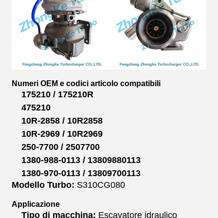
Numeri OEM e codici articolo compatibili
175210 / 175210R
475210
10R-2858 / 10R2858
10R-2969 / 10R2969
250-7700 / 2507700
1380-988-0113 / 13809880113
1380-970-0113 / 13809700113
Modello Turbo:
S310CG080
Applicazione
Tipo di macchina:
Escavatore idraulico