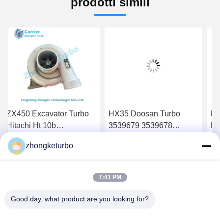
prodotti simili
ZX450 Excavator Turbo
HX35 Doosan Turbo
HX
Hitachi Ht 10b
3539679 3539678
Ko
Turbocharger RHC92
65.09100-7040 Per
S6
zhongketurbo
VA300018 C92CND-
l'escavatore Doosan
PC
Ottieni il miglior prezzo
Ottieni il miglior prezzo
O
S0018B
Develon DH220 DX225
7:41 PM
Good day, what product are you looking for?