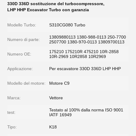
330D 336D sostituzione del turbocompressore
,
LHP HHP Excavator Turbo con garanzia
Modello Turbo:
S310CG080 Turbo
13809880113 1380-988-0113 250-7700
Numero di parte:
2507700 1380-970-0113 13809700113
175210 175210R 475210 10R-2858
Numero OE:
10R-2969 10R2858 10R2969
Applicazione:
Per escavatore 330D 336D LHP HHP
Modello del motore:
Motore C9
Marca:
Vettore
Testato al 100% dalla norma ISO 9001
test:
IATF 16949
Tipo:
K18