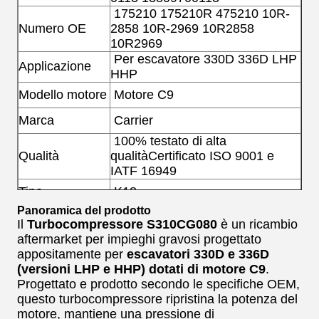
175210 175210R 475210 10R-
Numero OE
2858 10R-2969 10R2858
10R2969
Per escavatore 330D 336D LHP
Applicazione
HHP
Modello motore
Motore C9
Marca
Carrier
100% testato di alta
Qualità
qualità
Certificato ISO 9001 e
IATF 16949
Tipo
K18
Panoramica del prodotto
Materiale
Lega
Il
Turbocompressore S310CG080
è un ricambio
aftermarket per impieghi gravosi progettato
Carburante
Motore diesel
appositamente per
escavatori 330D e 336D
(versioni LHP e HHP) dotati di motore C9
.
Progettato e prodotto secondo le specifiche OEM,
questo turbocompressore ripristina la potenza del
motore, mantiene una pressione di