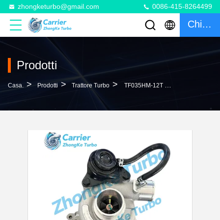
zhongketurbo@gmail.com
0086-415-8264499
Chiacchierata
Prodotti
>
>
>
Casa.
Prodotti
Trattore Turbo
TF035HM-12T Hyundai Elantra Engine Tractor Turbo 4D56TI Engine 49135-04121 28200-4A201