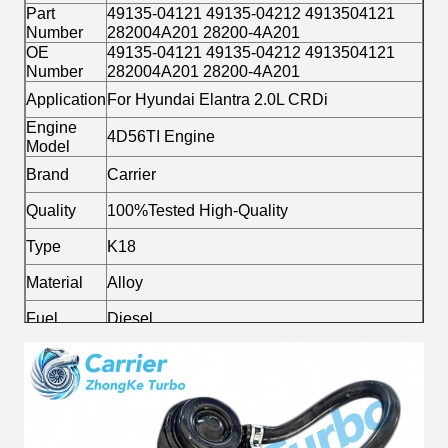
Part
49135-04121 49135-04212 4913504121
Number
282004A201 28200-4A201
OE
49135-04121 49135-04212 4913504121
Number
282004A201 28200-4A201
Application
For Hyundai Elantra 2.0L CRDi
Engine
4D56TI Engine
Model
Brand
Carrier
Quality
100%Tested High-Quality
Type
K18
Material
Alloy
Fuel
Diesel