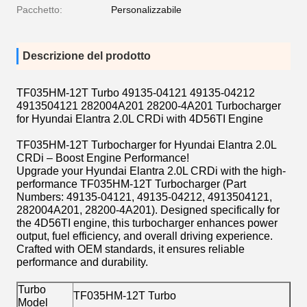
Pacchetto:
Personalizzabile
Descrizione del prodotto
TF035HM-12T Turbo 49135-04121 49135-04212
4913504121 282004A201 28200-4A201 Turbocharger
for Hyundai Elantra 2.0L CRDi with 4D56TI Engine
TF035HM-12T Turbocharger for Hyundai Elantra 2.0L
CRDi – Boost Engine Performance!
Upgrade your Hyundai Elantra 2.0L CRDi with the high-
performance TF035HM-12T Turbocharger (Part
Numbers: 49135-04121, 49135-04212, 4913504121,
282004A201, 28200-4A201). Designed specifically for
the 4D56TI engine, this turbocharger enhances power
output, fuel efficiency, and overall driving experience.
Crafted with OEM standards, it ensures reliable
performance and durability.
Turbo
TF035HM-12T Turbo
Model