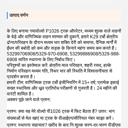
उत्पाद वर्णन
के लिए बनाया गया
वोल्वो P1026 ट्रक ऑपरेटर, मध्यम शुल्क वाले वाहनों
के बेड़े और वाणिज्यिक वाहन मरम्मत की दुकानें
, हमारे K29 टर्बो क्षेत्रीय
ढोना/परिवहन के दौरान मध्यम भार शक्ति देरी को समाप्त, दैनिक मार्गों में
ईंधन की बर्बादी को कम और सड़क के किनारे महंगा समय कम करते हैं।
53299706908/5329-970-6908, 53299886908/5329-988-
6908 त्वरित स्थापना के लिए निर्बाध फिट।
परिदृश्यों का इस्तेमाल करें
: क्षेत्रीय माल परिवहन, शहरी रसद, हल्के
निर्माण परिवहन मध्यम गति, स्थिर भार की स्थिति में विश्वसनीयता से
प्रदर्शन करता है।
हमारी टीम
: वाणिज्यिक ट्रक टर्बो इंजीनियरिंग में 15+ वर्ष; प्रत्येक इकाई
सख्त स्थायित्व और धूल प्रतिरोध परीक्षणों से गुजरती है। 24 महीने की
वारंटी शामिल है।
अक्सर पूछे जाने वाले प्रश्न
:
प्रश्नः क्या यह मेरे वोल्वो पी1026 ट्रक में फिट बैठता है? उत्तरः भाग
संख्याओं से मेल खाएं या ट्रक के वीआईएन/सीरियल नंबर साझा करें।
प्रश्न: स्थापना सहायता? खरीद के बाद निःशुल्क चरण-दर-चरण पीडीएफ