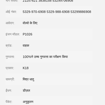
भाग संख्या:
21157621 3838158 53299706908
ओई नंबर:
5329-970-6908 5329-988-6908 53299886908
आवेदन:
वोल्वो के लिए
इंजन मॉडल:
P1026
ब्रांड:
वाहक
गुणवत्ता:
100%ने उच्च गुणवत्ता का परीक्षण किया
प्रकार:
K18
सामग्री:
मिश्र धातु
ईंधन:
डीज़ल
पैकेट:
अनुकूलन