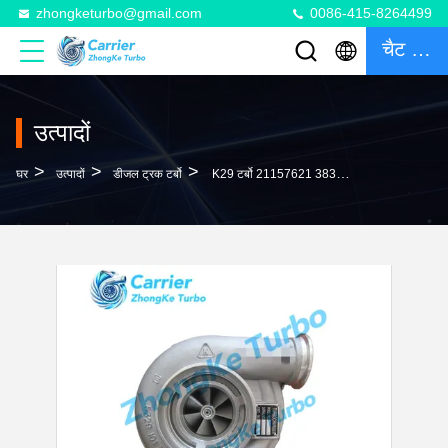
zhongketurbo@gmail.com
0086-415-8264499
चैट करना
उत्पादों
>
>
>
घर
उत्पादों
डीजल ट्रक टर्बो
K29 टर्बो 21157621 3838158 53299706908 5329-970-6908 5329-988-6908 53299886908 वोल्वो ट्रक के लिए टर्बोचार्जर P1026 इंजन के साथ