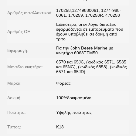
170258,12749880061, 1274-988-
Αριθμός ανταλλακτικού:
0061, 170259, 170258R, 470258
Ειδικότερα, οι εν λόγω διατάξεις
εφαρμόζονται σε εμπορεύματα που
Αριθμός ΟΕ:
έχουν υποβληθεί σε δοκιμή από
τρίτο
Για την John Deere Marine με
Εφαρμογή:
κινητήρα 6068TFM50
6570 και 65JC, (κωδικός 6571, 6585
Μοντέλο κινητήρα:
και 65NG), (κωδικός 6858), (κωδικός
6571 και 65JD)
Μάρκα:
Φορέας
Δοκιμή:
100%δοκιμασμένο
Ποιότητα:
Υψηλής ποιότητας
Τύπος:
Κ18