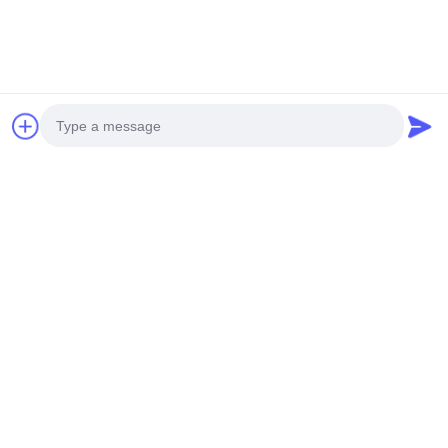
Photo
Video Call
Audio Call