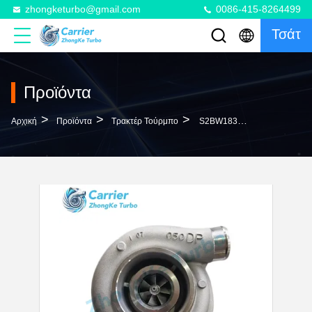
zhongketurbo@gmail.com
0086-415-8264499
Τσάτ
Προϊόντα
>
>
>
Αρχική
Προϊόντα
Τρακτέρ Τούρμπο
S2BW183 Tractor John Deere Turbo RE502857 RE502642 RE502643 SE502177 For 6068TFM50 Engine