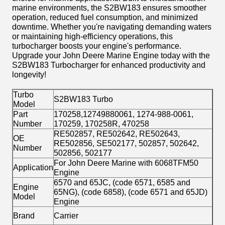
marine environments, the S2BW183 ensures smoother
operation, reduced fuel consumption, and minimized
downtime. Whether you're navigating demanding waters
or maintaining high-efficiency operations, this
turbocharger boosts your engine's performance.
Upgrade your John Deere Marine Engine today with the
S2BW183 Turbocharger for enhanced productivity and
longevity!
Turbo
S2BW183 Turbo
Model
Part
170258,12749880061, 1274-988-0061,
Number
170259, 170258R, 470258
RE502857, RE502642, RE502643,
OE
RE502856, SE502177, 502857, 502642,
Number
502856, 502177
For John Deere Marine with 6068TFM50
Application
Engine
6570 and 65JC, (code 6571, 6585 and
Engine
65NG), (code 6858), (code 6571 and 65JD)
Model
Engine
Brand
Carrier