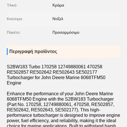
Υλικό:
Κράμα
Καύσιμα:
Ντίζελ
Πακέτο:
Προσαρμόσιμο
Περιγραφή προϊόντος
S2BW183 Turbo 170258 12749880061 470258
RE502857 RE502642 RE502643 SE502177
Turbocharger for John Deere Marine 6068TFM50
Engine
Enhance the performance of your John Deere Marine
6068TFM50 Engine with the S2BW183 Turbocharger
(Part No. 170258, 12749880061, 470258, RE502857,
RE502642, RE502643, SE502177). This high-
performance turbocharger is designed to improve engine
power, fuel efficiency, and reliability, making it the ideal
choice for marine applications. Built to withstand harsh