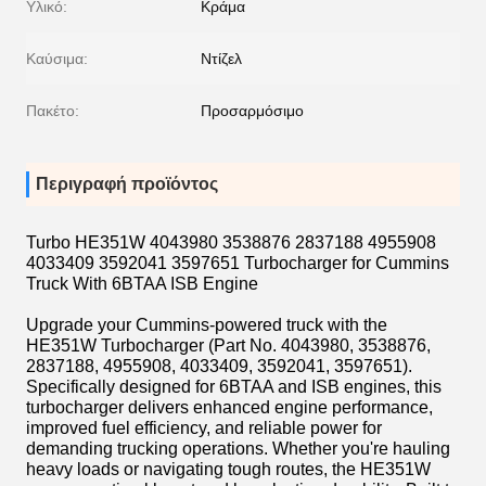
Υλικό:
Κράμα
Καύσιμα:
Ντίζελ
Πακέτο:
Προσαρμόσιμο
Περιγραφή προϊόντος
Turbo HE351W 4043980 3538876 2837188 4955908
4033409 3592041 3597651 Turbocharger for Cummins
Truck With 6BTAA ISB Engine
Upgrade your Cummins-powered truck with the
HE351W Turbocharger (Part No. 4043980, 3538876,
2837188, 4955908, 4033409, 3592041, 3597651).
Specifically designed for 6BTAA and ISB engines, this
turbocharger delivers enhanced engine performance,
improved fuel efficiency, and reliable power for
demanding trucking operations. Whether you're hauling
heavy loads or navigating tough routes, the HE351W