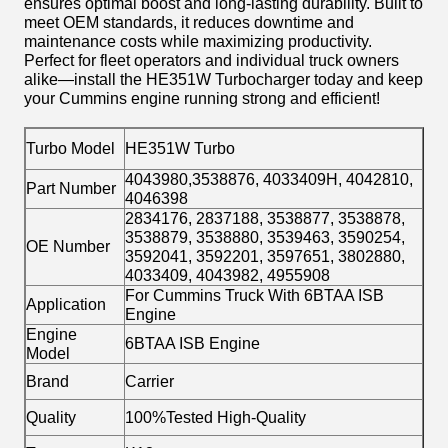
ensures optimal boost and long-lasting durability. Built to
meet OEM standards, it reduces downtime and
maintenance costs while maximizing productivity.
Perfect for fleet operators and individual truck owners
alike—install the HE351W Turbocharger today and keep
your Cummins engine running strong and efficient!
Turbo Model
HE351W Turbo
4043980,3538876, 4033409H, 4042810,
Part Number
4046398
2834176, 2837188, 3538877, 3538878,
3538879, 3538880, 3539463, 3590254,
OE Number
3592041, 3592201, 3597651, 3802880,
4033409, 4043982, 4955908
For Cummins Truck With 6BTAA ISB
Application
Engine
Engine
6BTAA ISB Engine
Model
Brand
Carrier
Quality
100%Tested High-Quality