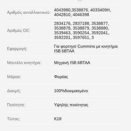
4043980,3538876, 4033409H,
Αριθμός ανταλλακτικού:
4042810, 4046398
2834176, 2837188, 3538877,
3538878, 3538879, 3538880,
Αριθμός ΟΕ:
3539463, 3590254, 3592041,
3592201, 3597651, 3
Για φορτηγό Cummins με κινητήρα
Εφαρμογή:
ISB 6BTAA
Μοντέλο κινητήρα:
Μηχανή ISB 6BTAA
Μάρκα:
Φορέας
Δοκιμή:
100%δοκιμασμένο
Ποιότητα:
Υψηλής ποιότητας
Τύπος:
Κ18