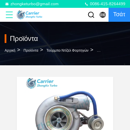
zhongketurbo@gmail.com
0086-415-8264499
Τσάτ
Προϊόντα
>
>
>
Αρχική
Προϊόντα
Τούρμπο Ντίζελ Φορτηγών
Cummins HE351W Di