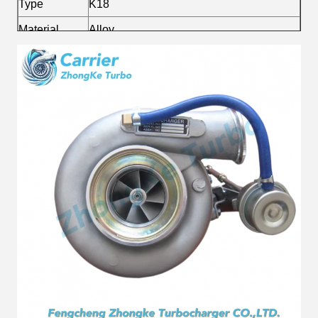
Type
K18
Material
Alloy
Fuel
Diesel