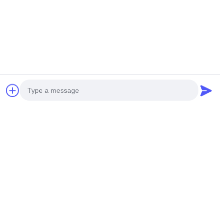
Photo
Video Call
Audio Call