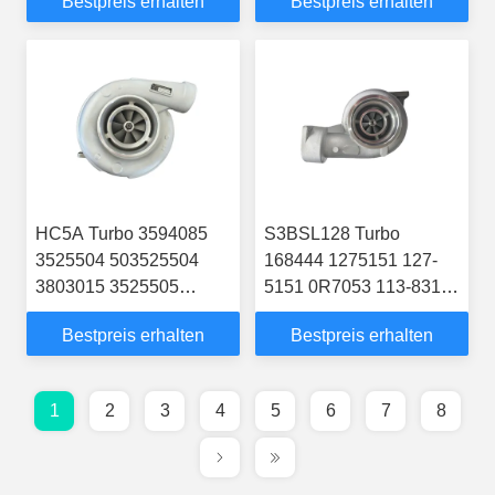
Bestpreis erhalten
Bestpreis erhalten
49335-00880 Turbolader
074145701AV
für Nissan Juke
Turbolader für
MR16DDT Motor
Verkehrsfahrzeuge T4
mit ACV AUF AYC AYY-
Motor
HC5A Turbo 3594085
S3BSL128 Turbo
3525504 503525504
168444 1275151 127-
3803015 3525505
5151 0R7053 113-8319
3525506 3525507
Turbocharger for
Bestpreis erhalten
Bestpreis erhalten
Turbocharger for KTA19
Caterpillar Earth Moving
KTA38 KT1150 Engine
With 3306 Engine
1
2
3
4
5
6
7
8