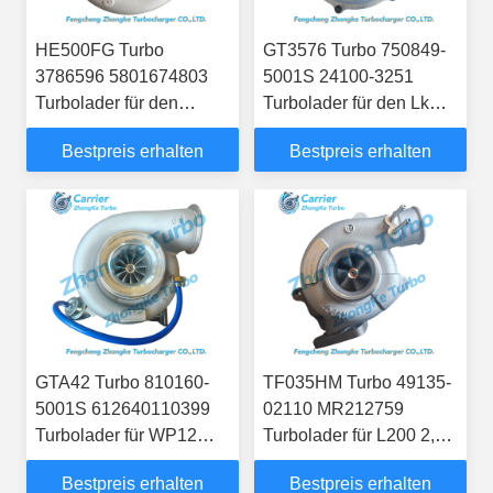
HE500FG Turbo
GT3576 Turbo 750849-
3786596 5801674803
5001S 24100-3251
Turbolader für den
Turbolader für den Lkw-
Cursor 9
J08C-TI-Motor
Bestpreis erhalten
Bestpreis erhalten
Landwirtschaftsmotor
GTA42 Turbo 810160-
TF035HM Turbo 49135-
5001S 612640110399
02110 MR212759
Turbolader für WP12
Turbolader für L200 2,5
WP13 EFI Motor
L 4D56 Motor
Bestpreis erhalten
Bestpreis erhalten