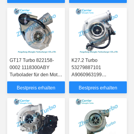
GT17 Turbo 822158-
K27.2 Turbo
0002 1118300ABY
53279887101
Turbolader für den Motor
A9060963199
1030 1040 4JB1
Turbolader für den Bus-
Bestpreis erhalten
Bestpreis erhalten
Lkw-Motor OM906LA