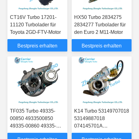
CT16V Turbo 17201-
HX50 Turbo 2834275
11120 Turbolader für
2834277 Turbolader für
Toyota 2GD-FTV-Motor
den Euro 2 M11-Motor
Bestpreis erhalten
Bestpreis erhalten
TF035 Turbo 49335-
K14 Turbo 53149707018
00850 4933500850
53149887018
49335-00860 49335-
074145701A
00870 49335-00871
074145701AX